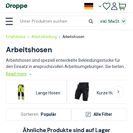
inkl. MwSt.
Empfohlene
Arbeitskleidung
Arbeitshosen
Arbeitshosen
Arbeitshosen sind speziell entwickelte Bekleidungsstücke für
den Einsatz in anspruchsvollen Arbeitsumgebungen. Sie bieten
robuste Materialien und verstärkte Nähte, um Langlebigkeit und
Read more
Schutz zu gewährleisten. Häufige Vorteile umfassen
Abriebfestigkeit, Bewegungsfreiheit und zusätzliche Taschen
für Werkzeuge. Beim Kauf sollten Sie auf die Materialqualität,
Lange Hosen
Kurze Hosen
Passform und spezifische Schutzfunktionen wie Kniepolster
oder reflektierende Streifen achten, um sicherzustellen, dass die
Hose den Anforderungen Ihrer Arbeitsumgebung entspricht.
Sortieren:
Populär
Alle Filter
Ähnliche Produkte sind auf Lager