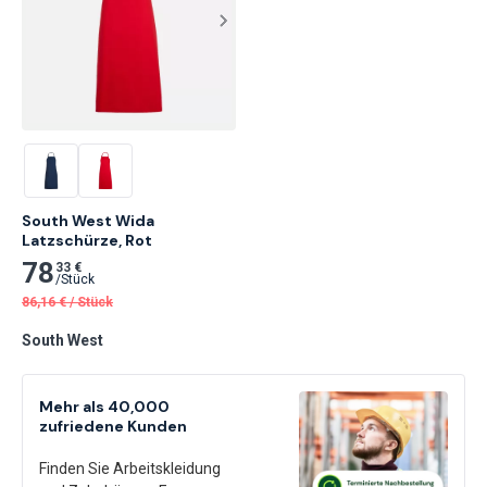
South West Wida

Latzschürze, Rot
78
33 €
/
Stück
86,16
€
/
Stück
South West
Mehr als 40,000
zufriedene Kunden
Finden Sie Arbeitskleidung