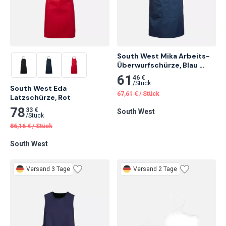
South West Mika Arbeits-
Überwurfschürze, Blau 
Melange
61
46 €
/
Stück
South West Eda

67,61
€
/
Stück
Latzschürze, Rot
78
33 €
South West
/
Stück
86,16
€
/
Stück
South West
Versand 3 Tage
Versand 2 Tage