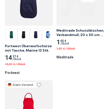
Meditrade Schutzlätzchen, 
Verbandmull, 20 x 30 cm 
10 Stk.
1
65 €
/
Stück
Portwest Überwurfschürze 
1,81
€
/
Stück
mit Tasche, Marine 12 Stk.
14
37 €
Meditrade
/
Stück
15,81
€
/
Stück
Portwest
Gratis
Versand 3 Tage