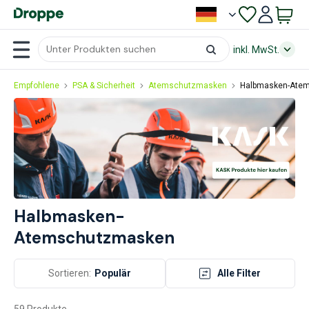
inkl. MwSt.
Empfohlene
PSA & Sicherheit
Atemschutzmasken
Halbmasken-Ate
Halbmasken-
Atemschutzmasken
Sortieren:
Populär
Alle Filter
59 Produkte