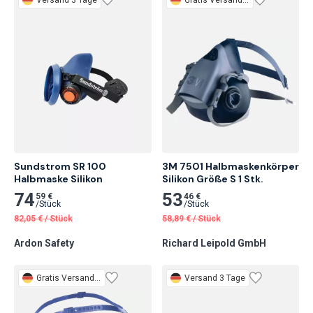
Sundstrom SR 100

3M 7501 Halbmaskenkörper 
Halbmaske Silikon
Silikon Größe S 1 Stk.
74
53
59 €
46 €
/
Stück
/
Stück
82,05
€
/
Stück
58,89
€
/
Stück
Ardon Safety
Richard Leipold GmbH
Gratis
Versand 2 Tage
Versand 3 Tage