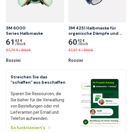
3M 6000

3M 4251 Halbmaske für 
Series Halbmaske
organische Dämpfe und 
Stäube
61
60
63 €
92 €
/
Stück
/
Stück
67,79
€
/
Stück
67,01
€
/
Stück
Rossini
Rossini
Streichen Sie das
“schaffen” aus beschaffen
Sparen Sie Ressourcen, die
Sie bisher für die Verwaltung
von Bestellungen oder mit
Lieferanten per Email und
Telefon aufwenden.
So funktioniert’s