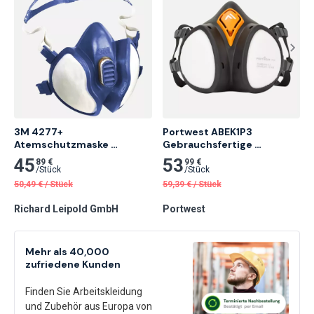
3M 4277+ 
Portwest ABEK1P3 
Atemschutzmaske 
Gebrauchsfertige 
FFABE1P3RDorganische, 
Halbmaske, Schwarz
45
53
89 €
99 €
anorganische und saure 
/
Stück
/
Stück
Gase und Dämpfe 1 Stk.
50,49
€
/
Stück
59,39
€
/
Stück
Richard Leipold GmbH
Portwest
Mehr als 40,000
zufriedene Kunden
Finden Sie Arbeitskleidung
und Zubehör aus Europa von