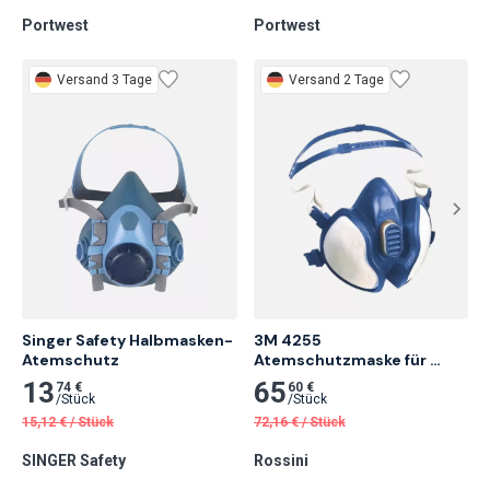
Portwest
Portwest
Versand 3 Tage
Versand 2 Tage
Singer Safety Halbmasken-
3M 4255 
Atemschutz
Atemschutzmaske für 
organische Dämpfe und 
13
65
74 €
60 €
Stäube
/
Stück
/
Stück
15,12
€
/
Stück
72,16
€
/
Stück
SINGER Safety
Rossini