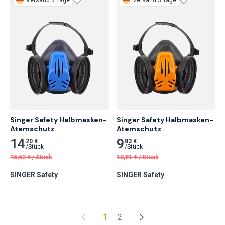
Singer Safety Halbmasken-
Singer Safety Halbmasken-
Atemschutz
Atemschutz
14
9
20 €
83 €
/
Stück
/
Stück
15,62
€
/
Stück
10,81
€
/
Stück
SINGER Safety
SINGER Safety
1
2