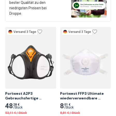
bester Qualität zu den
niedrigsten Preisen bei
Droppe.
Versand 3 Tage
Versand 3 Tage
Portwest A2P3 
Portwest FFP3 Ultimate 
Gebrauchsfertige 
wiederverwendbare 
Halbmaske, Schwarz
Atemschutzmaske mit 
48
8
28 €
01 €
Ventil, Weiß 5 Stk.
/
Stück
/
Stück
53,11
€
/
Stück
8,81
€
/
Stück