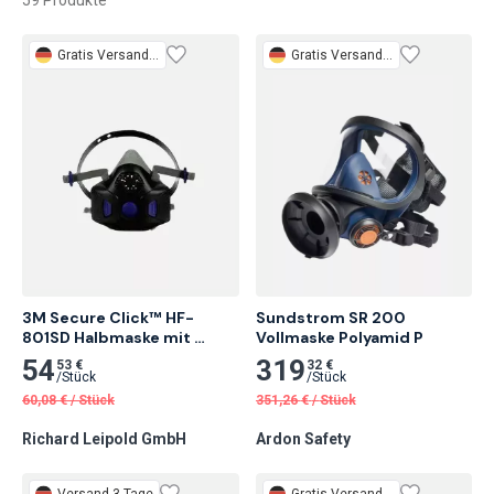
Gratis
Versand 2 Tage
Gratis
Versand 3 Tage
3M Secure Click™ HF-
Sundstrom SR 200 
801SD Halbmaske mit 
Vollmaske Polyamid P
Sprechmembran Größe S 1 
54
319
53 €
32 €
Stk.
/
Stück
/
Stück
60,08
€
/
Stück
351,26
€
/
Stück
Richard Leipold GmbH
Ardon Safety
Versand 3 Tage
Gratis
Versand 2 Tage