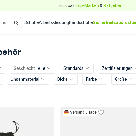
Europas
Top-Marken
&
Ratgeber
Schuhe
Arbeitskleidung
Handschuhe
Sicherheitsausrüstu
behör
Geschlecht
Alle
Standards
Zertifizierungen
Linsenmaterial
Dicke
Farbe
Größe
Versand 3 Tage