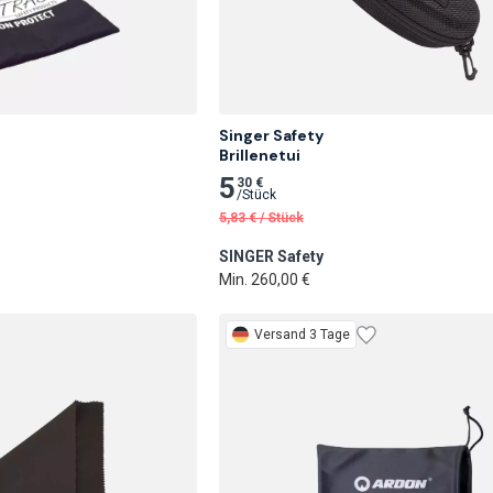
Singer Safety

Brillenetui
5
30 €
/
Stück
5,83
€
/
Stück
SINGER Safety
Min. 260,00 €
Versand 3 Tage