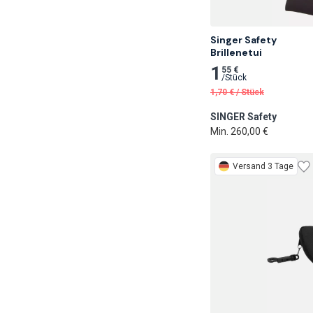
Singer Safety

Brillenetui
1
55 €
/
Stück
1,70
€
/
Stück
SINGER Safety
Min. 260,00 €
Versand 3 Tage