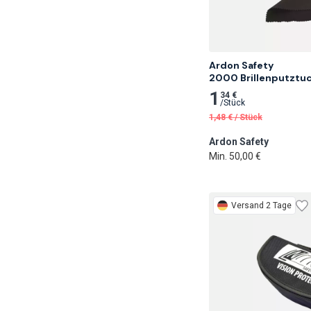
Ardon Safety

2000 Brillenputztu
1
34 €
/
Stück
1,48
€
/
Stück
Ardon Safety
Min. 50,00 €
Versand 2 Tage