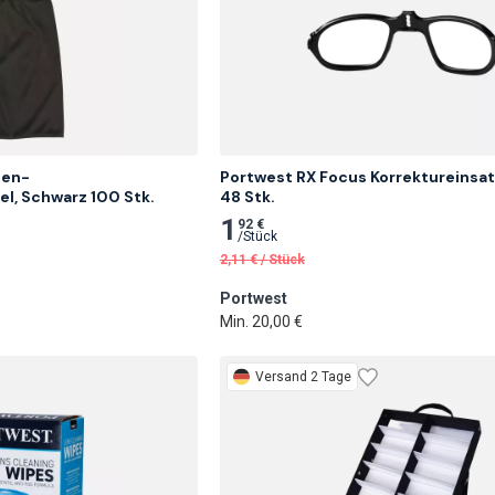
len-
Portwest RX Focus Korrektureinsat
l, Schwarz 100 Stk.
48 Stk.
1
92 €
/
Stück
2,11
€
/
Stück
Portwest
Min. 20,00 €
Versand 2 Tage