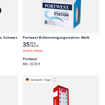
z, Schwarz 
Portwest Brillenreinigungsstation, Weiß
35
93 €
/
Stück
39,52
€
/
Stück
Portwest
Min. 20,00 €
Versand 2 Tage