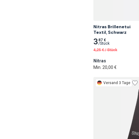
Nitras Brillenetui

Textil, Schwarz
3
87 €
/
Stück
4,25
€
/
Stück
Nitras
Min. 20,00 €
Versand 3 Tage