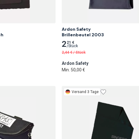
Ardon Safety

ch
Brillenbeutel 2003
2
21 €
/
Stück
2,44
€
/
Stück
Ardon Safety
Min. 50,00 €
Versand 3 Tage