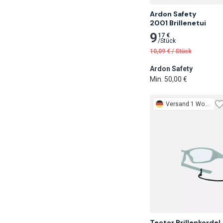
Ardon Safety

2001 Brillenetui
9
17 €
/
Stück
10,09
€
/
Stück
Ardon Safety
Min. 50,00 €
Versand 1 Woche
Tector Brillenkordel
