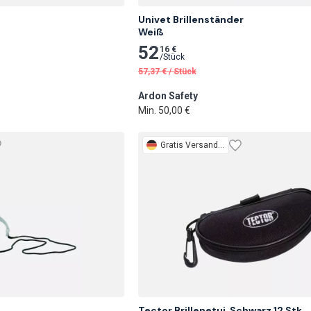
Univet Brillenständer

Weiß
52
16 €
/
Stück
57,37
€
/
Stück
Ardon Safety
Min. 50,00 €
Gratis
Versand 1 Woche
Tector Brillenetui, Schwarz 12 Stk.