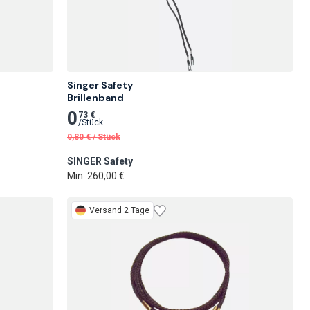
Singer Safety

Brillenband
0
73 €
/
Stück
0,80
€
/
Stück
SINGER Safety
Min. 260,00 €
Versand 2 Tage