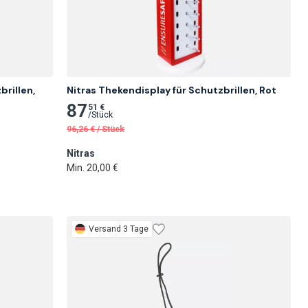
rillen, 
Nitras Thekendisplay für Schutzbrillen, Rot
87
51 €
/
Stück
96,26
€
/
Stück
Nitras
Min. 20,00 €
Versand 3 Tage