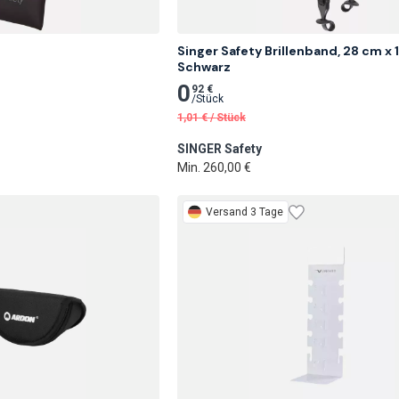
Singer Safety Brillenband, 28 cm x 1
Schwarz
0
92 €
/
Stück
1,01
€
/
Stück
SINGER Safety
Min. 260,00 €
Versand 3 Tage