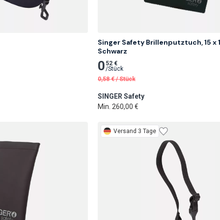
Singer Safety Brillenputztuch, 15 x 1
Schwarz
0
52 €
/
Stück
0,58
€
/
Stück
SINGER Safety
Min. 260,00 €
Versand 3 Tage