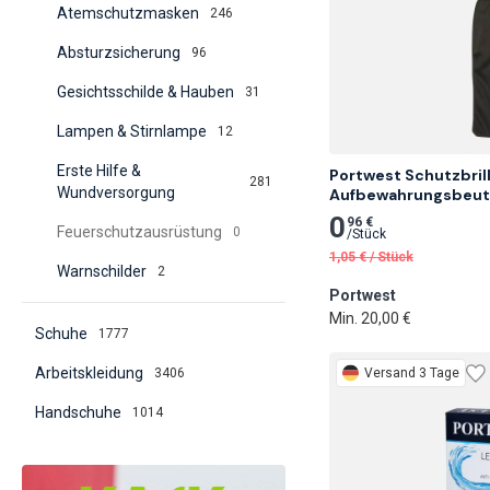
Atemschutzmasken
246
Absturzsicherung
96
Gesichtsschilde & Hauben
31
Lampen & Stirnlampe
12
Erste Hilfe &
Portwest Schutzbril
281
Wundversorgung
Aufbewahrungsbeute
0
96 €
Feuerschutzausrüstung
0
/
Stück
1,05
€
/
Stück
Warnschilder
2
Portwest
Min. 20,00 €
Schuhe
1777
Arbeitskleidung
3406
Versand 3 Tage
Handschuhe
1014