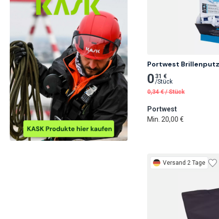
Portwest Brillenputz
0
31 €
/
Stück
0,34
€
/
Stück
Portwest
Min. 20,00 €
Versand 2 Tage