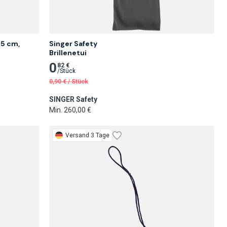
5 cm, 
Singer Safety

Brillenetui
0
82 €
/
Stück
0,90
€
/
Stück
SINGER Safety
Min. 260,00 €
Versand 3 Tage