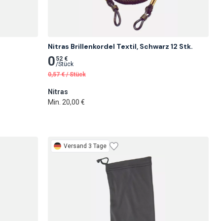
Nitras Brillenkordel Textil, Schwarz 12 Stk.
0
52 €
/
Stück
0,57
€
/
Stück
Nitras
Min. 20,00 €
Versand 3 Tage