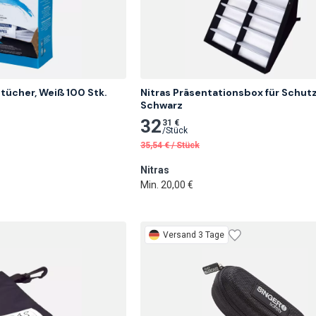
tücher, Weiß 100 Stk.
Nitras Präsentationsbox für Schutzb
Schwarz
32
31 €
/
Stück
35,54
€
/
Stück
Nitras
Min. 20,00 €
Versand 3 Tage