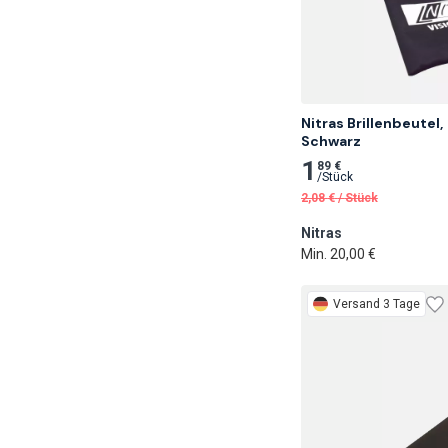
Nitras Brillenbeutel,

Schwarz
1
89 €
/
Stück
2,08
€
/
Stück
Nitras
Min. 20,00 €
Versand 3 Tage