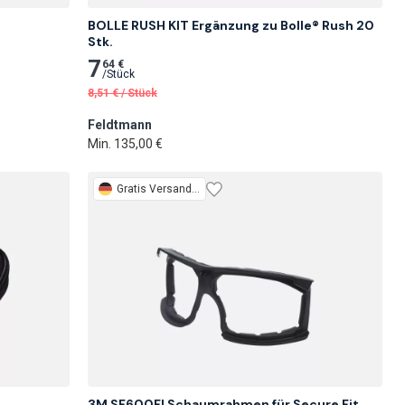
BOLLE RUSH KIT Ergänzung zu Bolle® Rush 20 
Stk.
7
64 €
/
Stück
8,51
€
/
Stück
Feldtmann
Min. 135,00 €
Gratis
Versand 2 Tage
3M SF600FI Schaumrahmen für Secure Fit 