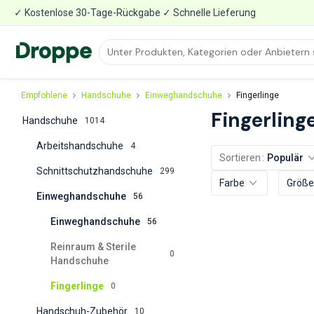
✓ Kostenlose 30-Tage-Rückgabe ✓ Schnelle Lieferung
Empfohlene
Handschuhe
Einweghandschuhe
Fingerlinge
Fingerling
Handschuhe
1014
Arbeitshandschuhe
4
Sortieren
Populär
Schnittschutzhandschuhe
299
Farbe
Größe
Einweghandschuhe
56
Einweghandschuhe
56
Reinraum & Sterile
0
Handschuhe
Fingerlinge
0
Handschuh-Zubehör
10