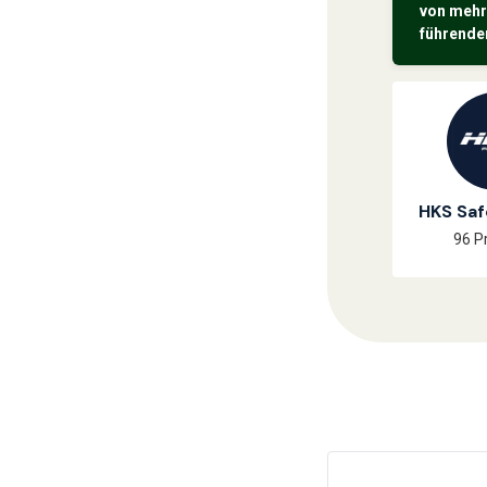
von mehr
führende
HKS Saf
96 P