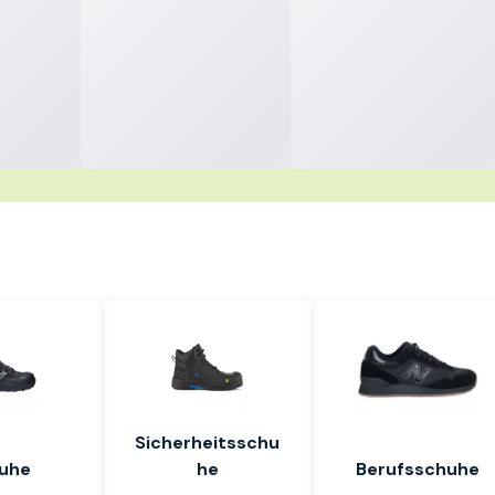
nkaufen – los geht's
Sicherheitsschu
uhe
he
Berufsschuhe