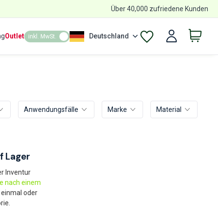
Über 40,000 zufriedene Kunden
ng
Outlet
Deutschland
inkl. MwSt.
Anwendungsfälle
Marke
Material
f Lager
r Inventur
ie nach einem
 einmal oder
rie.