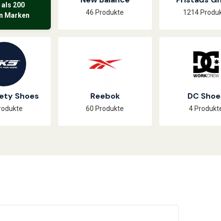
 als 200
46 Produkte
1214 Produ
n Marken
ety Shoes
Reebok
DC Shoe
rodukte
60 Produkte
4 Produkt