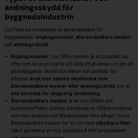
andningsskydd för
byggnadsindustrin
Det finns tre huvudtyper av ansiktsmasker för
byggarbetare:
engångsmasker
,
återanvändbara
masker
och
andningsskydd
.
Engångsmasker
, t.ex. N95-masken, är ett populärt val
eftersom de är prisvärda och lätta att använda och ger ett
grundläggande skydd mot damm och partiklar. De
erbjuder
dock inte samma skyddsnivå som
återanvändbara masker
eller andningsskydd,
och är
inte avsedda för långvarig användning
.
Återanvändbara masker
är en mer hållbar och
kostnadseffektiv lösning, tillverkade av hållbara material
som kan rengöras och återanvändas flera gånger. Vissa
återanvändbara masker har till och med
utbytbara filter
,
vilket garanterar en hög skyddsnivå mot betongdamm
och andra farliga material.