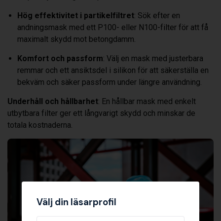
Hög effektivitet i partikelfiltret
: Sök efter en
andningsmask med ett P100- eller N100-filter för att få
maximalt skydd mot betongdamm.
Komfort och passform
: Välj en mask med justerbara
remmar och ett ansiktsdel i silikon för att säkerställa en
bekväm och säker passform under längre användning.
Underhåll och hållbarhet
: En hållbar mask med enkelt
utbytbara filter ger ett långvarigt skydd och minskar de
totala kostnaderna.
Välj din läsarprofil