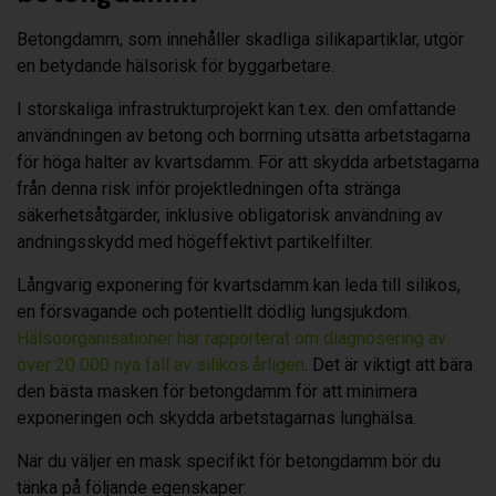
Betongdamm, som innehåller skadliga silikapartiklar, utgör
en betydande hälsorisk för byggarbetare.
I storskaliga infrastrukturprojekt kan t.ex. den omfattande
användningen av betong och borrning utsätta arbetstagarna
för höga halter av kvartsdamm. För att skydda arbetstagarna
från denna risk inför projektledningen ofta stränga
säkerhetsåtgärder, inklusive obligatorisk användning av
andningsskydd med högeffektivt partikelfilter.
Långvarig exponering för kvartsdamm kan leda till silikos,
en försvagande och potentiellt dödlig lungsjukdom.
Hälsoorganisationer har rapporterat om diagnosering av
över 20 000 nya fall av silikos årligen
. Det är viktigt att bära
den bästa masken för betongdamm för att minimera
exponeringen och skydda arbetstagarnas lunghälsa.
När du väljer en mask specifikt för betongdamm bör du
tänka på följande egenskaper: