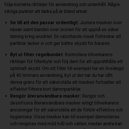
följa korrekta riktlinjer för användning och underhåll. Några
viktiga punkter att tänka på är bland annat:
Se till att den passar ordentligt:
Justera masken över
näsan samt banden över öronen för att uppnå en säker
tätning kring ansiktet. En välsittande mask förhindrar att
partiklar läcker in och ger bättre skydd för bäraren.
Byt ut filter regelbundet:
Kontrollera tillverkarens
riktlinjer för filterbyte och följ dem för att upprätthålla ett
optimalt skydd. Om ett filter till exempel har en livslängd
på 40 timmars användning, byt ut det när du har nått
denna gräns för att säkerställa att masken fortsätter att
effektivt filtrera bort dammpartiklar.
Rengör återanvändbara masker:
Rengör och
desinficera återanvändbara masker enligt tillverkarens
anvisningar för att säkerställa att de förblir effektiva och
hygieniska. Vissa masker kan till exempel demonteras
och rengöras med mild tvål och vatten, medan andra kan