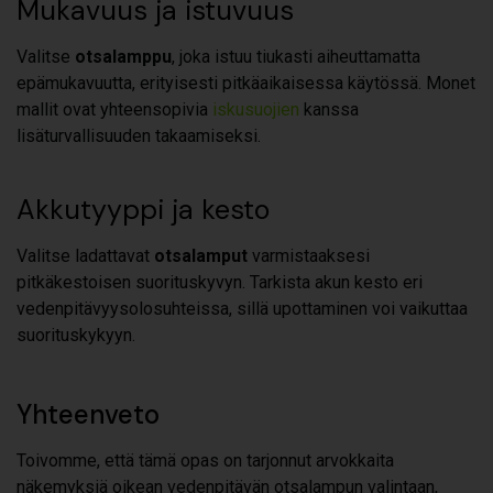
Mukavuus ja istuvuus
Valitse
otsalamppu
, joka istuu tiukasti aiheuttamatta
epämukavuutta, erityisesti pitkäaikaisessa käytössä. Monet
mallit ovat yhteensopivia
iskusuojien
kanssa
lisäturvallisuuden takaamiseksi.
Akkutyyppi ja kesto
Valitse ladattavat
otsalamput
varmistaaksesi
pitkäkestoisen suorituskyvyn. Tarkista akun kesto eri
vedenpitävyysolosuhteissa, sillä upottaminen voi vaikuttaa
suorituskykyyn.
Yhteenveto
Toivomme, että tämä opas on tarjonnut arvokkaita
näkemyksiä oikean vedenpitävän otsalampun valintaan,