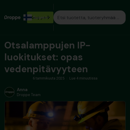
Kauppa
Suomi
Otsalamppujen IP-
luokitukset: opas
vedenpitävyyteen
6 tammikuuta 2025
Lue 4 minuutissa
Anna
Droppe Team