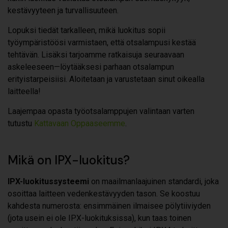
kestävyyteen ja turvallisuuteen.
Lopuksi tiedät tarkalleen, mikä luokitus sopii
työympäristöösi varmistaen, että otsalampusi kestää
tehtävän. Lisäksi tarjoamme ratkaisuja seuraavaan
askeleeseen—löytääksesi parhaan otsalampun
erityistarpeisiisi. Aloitetaan ja varustetaan sinut oikealla
laitteella!
Laajempaa opasta työotsalamppujen valintaan varten
tutustu
Kattavaan Oppaaseemme
.
Mikä on IPX-luokitus?
IPX-luokitussysteemi
on maailmanlaajuinen standardi, joka
osoittaa laitteen vedenkestävyyden tason. Se koostuu
kahdesta numerosta: ensimmäinen ilmaisee pölytiiviyden
(jota usein ei ole IPX-luokituksissa), kun taas toinen