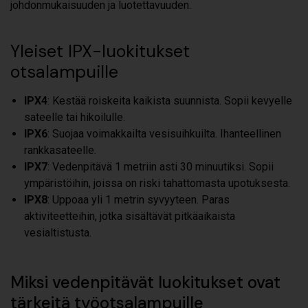
johdonmukaisuuden ja luotettavuuden.
Yleiset IPX-luokitukset
otsalampuille
IPX4
: Kestää roiskeita kaikista suunnista. Sopii kevyelle
sateelle tai hikoilulle.
IPX6
: Suojaa voimakkailta vesisuihkuilta. Ihanteellinen
rankkasateelle.
IPX7
: Vedenpitävä 1 metriin asti 30 minuutiksi. Sopii
ympäristöihin, joissa on riski tahattomasta upotuksesta.
IPX8
: Uppoaa yli 1 metrin syvyyteen. Paras
aktiviteetteihin, jotka sisältävät pitkäaikaista
vesialtistusta.
Miksi vedenpitävät luokitukset ovat
tärkeitä työotsalampuille