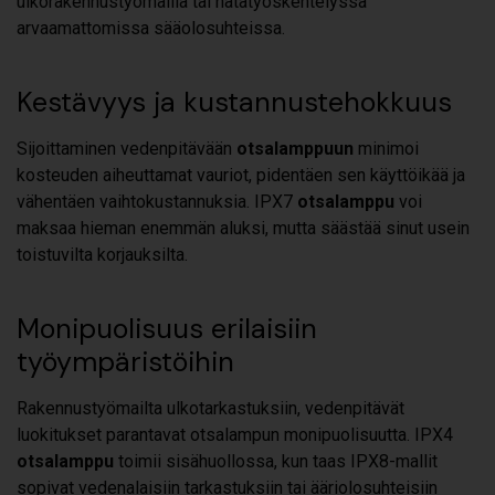
ulkorakennustyömailla tai hätätyöskentelyssä
arvaamattomissa sääolosuhteissa.
Kestävyys ja kustannustehokkuus
Sijoittaminen vedenpitävään
otsalamppuun
minimoi
kosteuden aiheuttamat vauriot, pidentäen sen käyttöikää ja
vähentäen vaihtokustannuksia. IPX7
otsalamppu
voi
maksaa hieman enemmän aluksi, mutta säästää sinut usein
toistuvilta korjauksilta.
Monipuolisuus erilaisiin
työympäristöihin
Rakennustyömailta ulkotarkastuksiin, vedenpitävät
luokitukset parantavat otsalampun monipuolisuutta. IPX4
otsalamppu
toimii sisähuollossa, kun taas IPX8-mallit
sopivat vedenalaisiin tarkastuksiin tai ääriolosuhteisiin