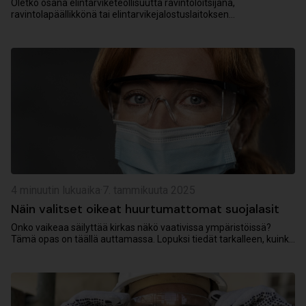
Oletko osana elintarviketeollisuutta ravintoloitsijana,
ravintolapäällikkönä tai elintarvikejalostuslaitoksen
ammattimaisena ostajana? Jos olet, tiedät, että turvallisuus on
ensisijaisen tärkeää elintarvikkeiden käsittelyssä, ja...
4 minuutin lukuaika
·
7. tammikuuta 2025
Näin valitset oikeat huurtumattomat suojalasit
Onko vaikeaa säilyttää kirkas näkö vaativissa ympäristöissä?
Tämä opas on täällä auttamassa. Lopuksi tiedät tarkalleen, kuinka
valita huurtumattomat suojalasit, jotka...