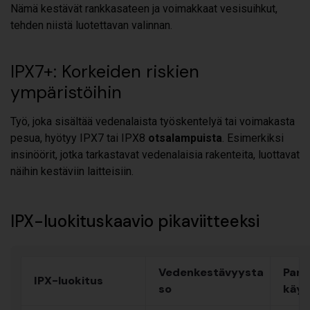
Nämä kestävät rankkasateen ja voimakkaat vesisuihkut,
tehden niistä luotettavan valinnan.
IPX7+: Korkeiden riskien
ympäristöihin
Työ, joka sisältää vedenalaista työskentelyä tai voimakasta
pesua, hyötyy IPX7 tai IPX8
otsalampuista
. Esimerkiksi
insinöörit, jotka tarkastavat vedenalaisia rakenteita, luottavat
näihin kestäviin laitteisiin.
IPX-luokituskaavio pikaviitteeksi
Vedenkestävyysta
Parh
IPX-luokitus
so
käyt