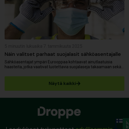
5 minuutin lukuaika
·
7. tammikuuta 2025
Näin valitset parhaat suojalasit sähköasentajalle
Sähköasentajat ympäri Eurooppaa kohtaavat ainutlaatuisia
haasteita, jotka vaativat luotettavia suojalaseja takaamaan sekä
suojan että tehokkuuden. Olipa kyseessä sähkökaarten
aiheuttamat vaarat...
Näytä kaikki