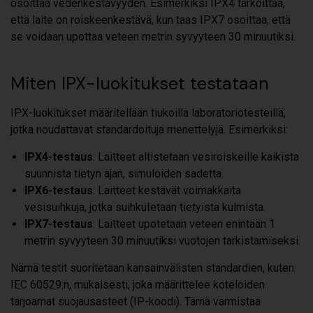
osoittaa vedenkestävyyden. Esimerkiksi IPX4 tarkoittaa,
että laite on roiskeenkestävä, kun taas IPX7 osoittaa, että
se voidaan upottaa veteen metrin syvyyteen 30 minuutiksi.
Miten IPX-luokitukset testataan
IPX-luokitukset määritellään tiukoilla laboratoriotesteillä,
jotka noudattavat standardoituja menettelyjä. Esimerkiksi:
IPX4-testaus
: Laitteet altistetaan vesiroiskeille kaikista
suunnista tietyn ajan, simuloiden sadetta.
IPX6-testaus
: Laitteet kestävät voimakkaita
vesisuihkuja, jotka suihkutetaan tietyistä kulmista.
IPX7-testaus
: Laitteet upotetaan veteen enintään 1
metrin syvyyteen 30 minuutiksi vuotojen tarkistamiseksi.
Nämä testit suoritetaan kansainvälisten standardien, kuten
IEC 60529:n, mukaisesti, joka määrittelee koteloiden
tarjoamat suojausasteet (IP-koodi). Tämä varmistaa