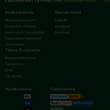
Laadukkaat työvaatteet
edullisemmin
Asiakaspalvelu
Seuraa meitä
Missä tilaukseni on?
LinkedIn
Keskustele chatissa
Instagram
Usein kysytyt kysymykset
Facebook
Palautuksen tekeminen
Ota yhteyttä
Tietoa Droppesta
Asiakaskokemuksia
Tarinamme
Blogi
Liity tiimiin
Hyväksymme
Toimitamme