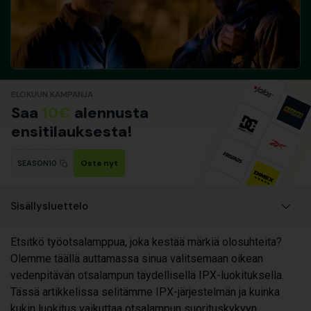
ELOKUUN KAMPANJA
Saa
10€
alennusta
ensitilauksesta!
Osta nyt
SEASON10
Sisällysluettelo
Etsitkö työotsalamppua, joka kestää märkiä olosuhteita?
Olemme täällä auttamassa sinua valitsemaan oikean
vedenpitävän otsalampun täydellisellä IPX-luokituksella.
Tässä artikkelissa selitämme IPX-järjestelmän ja kuinka
kukin luokitus vaikuttaa otsalampun suorituskykyyn,