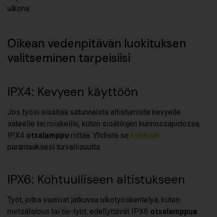
ulkona.
Oikean vedenpitävän luokituksen
valitseminen tarpeisiisi
IPX4: Kevyeen käyttöön
Jos työsi sisältää satunnaista altistumista kevyelle
sateelle tai roiskeille, kuten sisätilojen kunnossapidossa,
IPX4
otsalamppu
riittää. Yhdistä se
kypärään
parantaaksesi turvallisuutta.
IPX6: Kohtuulliseen altistukseen
Työt, jotka vaativat jatkuvaa ulkotyöskentelyä, kuten
metsätalous tai tie-työt, edellyttävät IPX6
otsalamppua
.