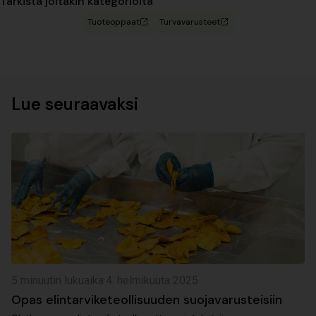
Tarkista joitakin kategorioita
Tuoteoppaat
Turvavarusteet
Lue seuraavaksi
5 minuutin lukuaika
·
4. helmikuuta 2025
Opas elintarviketeollisuuden suojavarusteisiin