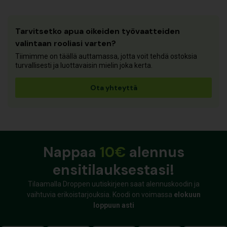
Tarvitsetko apua oikeiden työvaatteiden
valintaan rooliasi varten?
Tiimimme on täällä auttamassa, jotta voit tehdä ostoksia
turvallisesti ja luottavaisin mielin joka kerta.
Ota yhteyttä
Nappaa
10€
alennus
ensitilauksestasi!
Tilaamalla Droppen uutiskirjeen saat alennuskoodin ja
vaihtuvia erikoistarjouksia. Koodi on voimassa
elokuun
loppuun asti