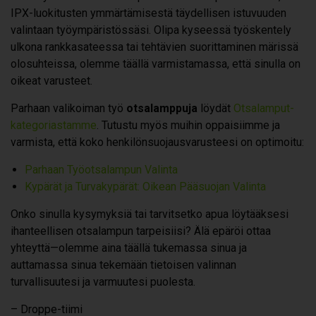
IPX-luokitusten ymmärtämisestä täydellisen istuvuuden
valintaan työympäristössäsi. Olipa kyseessä työskentely
ulkona rankkasateessa tai tehtävien suorittaminen märissä
olosuhteissa, olemme täällä varmistamassa, että sinulla on
oikeat varusteet.
Parhaan valikoiman työ
otsalamppuja
löydät
Otsalamput-
kategoriastamme
. Tutustu myös muihin oppaisiimme ja
varmista, että koko henkilönsuojausvarusteesi on optimoitu:
Parhaan Työotsalampun Valinta
Kypärät ja Turvakypärät: Oikean Pääsuojan Valinta
Onko sinulla kysymyksiä tai tarvitsetko apua löytääksesi
ihanteellisen otsalampun tarpeisiisi? Älä epäröi ottaa
yhteyttä—olemme aina täällä tukemassa sinua ja
auttamassa sinua tekemään tietoisen valinnan
turvallisuutesi ja varmuutesi puolesta.
– Droppe-tiimi