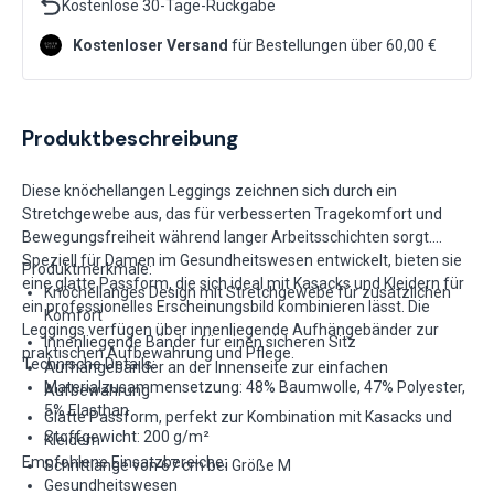
Kostenlose 30-Tage-Rückgabe
Kostenloser Versand
für Bestellungen über 60,00 €
Produktbeschreibung
Diese knöchellangen Leggings zeichnen sich durch ein
Stretchgewebe aus, das für verbesserten Tragekomfort und
Bewegungsfreiheit während langer Arbeitsschichten sorgt.
Speziell für Damen im Gesundheitswesen entwickelt, bieten sie
Produktmerkmale:
eine glatte Passform, die sich ideal mit Kasacks und Kleidern für
Knöchellanges Design mit Stretchgewebe für zusätzlichen
ein professionelles Erscheinungsbild kombinieren lässt. Die
Komfort
Leggings verfügen über innenliegende Aufhängebänder zur
Innenliegende Bänder für einen sicheren Sitz
praktischen Aufbewahrung und Pflege.
Technische Details:
Aufhängebänder an der Innenseite zur einfachen
Materialzusammensetzung: 48% Baumwolle, 47% Polyester,
Aufbewahrung
5% Elasthan
Glatte Passform, perfekt zur Kombination mit Kasacks und
Stoffgewicht: 200 g/m²
Kleidern
Empfohlene Einsatzbereiche:
Schrittlänge von 67 cm bei Größe M
Gesundheitswesen