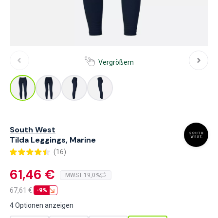
Vergrößern
South West
Tilda Leggings, Marine
(16)
61,46 €
MWST 19,0%
67,61
€
-9%
4 Optionen anzeigen