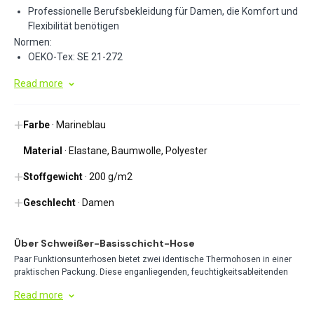
Professionelle Berufsbekleidung für Damen, die Komfort und
Flexibilität benötigen
Normen:
OEKO-Tex: SE 21-272
Read more
Farbe
· Marineblau
Material
· Elastane, Baumwolle, Polyester
Stoffgewicht
· 200 g/m2
Geschlecht
· Damen
Über Schweißer-Basisschicht-Hose
Paar Funktionsunterhosen bietet zwei identische Thermohosen in einer
praktischen Packung. Diese enganliegenden, feuchtigkeitsableitenden
Kleidungsstücke sorgen für wesentliche Isolierung unter
Read more
Außenschichten bei kalten Bedingungen. Ideal für längere Outdoor-
Aktivitäten, bei denen ein Ersatzpaar Komfort und Wärme garantiert.