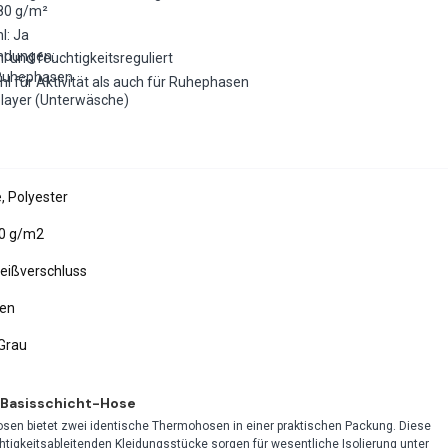
180 g/m²
l: Ja
ndungen:
hl und feuchtigkeitsreguliert
 Ruhephasen
hl für Aktivität als auch für Ruhephasen
elayer (Unterwäsche)
, Polyester
80 g/m2
Reißverschluss
ren
 Grau
Basisschicht-Hose
osen bietet zwei identische Thermohosen in einer praktischen Packung. Diese
tigkeitsableitenden Kleidungsstücke sorgen für wesentliche Isolierung unter