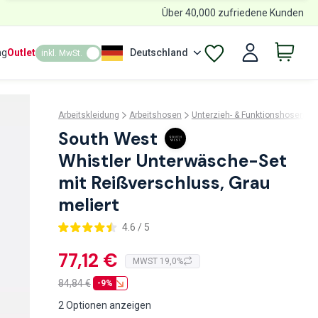
Über 40,000 zufriedene Kunden
ng
Outlet
Deutschland
inkl. MwSt.
Arbeitskleidung
Arbeitshosen
Unterzieh- & Funktionshosen
South West
Whistler Unterwäsche-Set
mit Reißverschluss, Grau
meliert
4.6 / 5
77,12 €
MWST 19,0%
84,84
€
-9%
2 Optionen anzeigen