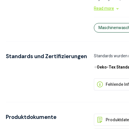
Außenschichten bei ka
Read more
Komfort und Wärme ga
Maschinenwasc
Standards und Zertifizierungen
Standards wurden n
Oeko-Tex Stand
Fehlende In
Produktdokumente
Produktdate