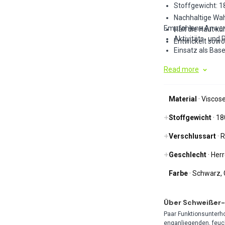
Stoffgewicht: 
Nachhaltige Wah
Empfohlene Anwe
Hält die Haut kü
Aktivitäts- und
Entwickelt sowo
Einsatz als Bas
Read more
Material
· Viscose
Stoffgewicht
· 1
Verschlussart
· 
Geschlecht
· Her
Farbe
· Schwarz,
Über Schweißer-
Paar Funktionsunterh
enganliegenden, feuch