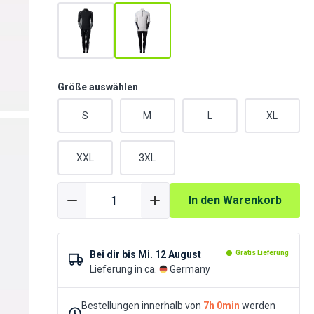
Größe auswählen
S
M
L
XL
XXL
3XL
In den Warenkorb
Bei dir bis
Mi. 12 August
Gratis Lieferung
Lieferung in ca.
Germany
Bestellungen innerhalb von
7h 0min
werden