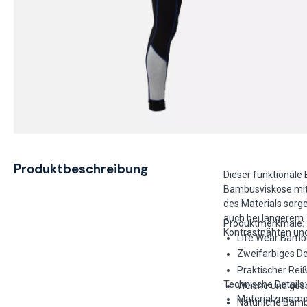
Produktbeschreibung
Dieser funktionale
Bambusviskose mit 
des Materials sor
auch bei längerem 
Produktmerkmale:
Kontrastnähten und
Life Wear Bamb
Zweifarbiges De
Praktischer Rei
Technische Details:
Weiche und ges
Materialzusamm
Natürliche Bamb