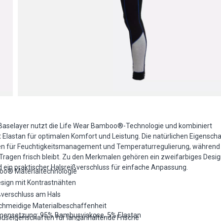
 Baselayer nutzt die Life Wear Bamboo®-Technologie und kombiniert
Elastan für optimalen Komfort und Leistung. Die natürlichen Eigensch
gen für Feuchtigkeitsmanagement und Temperaturregulierung, während
Tragen frisch bleibt. Zu den Merkmalen gehören ein zweifarbiges Desig
 ein praktischer Halsreißverschluss für einfache Anpassung.
oo® Materialtechnologie
sign mit Kontrastnähten
ßverschluss am Hals
chmeidige Materialbeschaffenheit
ensetzung: 95% Bambusviskose, 5% Elastan
useigenschaften für langanhaltende Frische