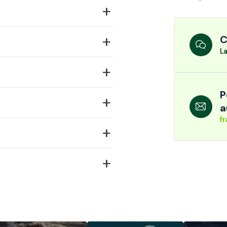
C
La
P
a
f