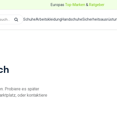
Europas
Top-Marken
&
Ratgeber
Schuhe
Arbeitskleidung
Handschuhe
Sicherheitsausrüstu
ch
en. Probiere es später
rktplatz, oder kontaktiere