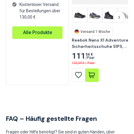
Kostenloser Versand
für Bestellungen über
130,00 €
Alle Produkte
Versand 1 Woche
Reebok Nano X1 Adventure 
Sicherheitsschuhe S1PS, 
Schieferblau
111
54 €
/
Paar
122,69
€
/
Paar
FAQ – Häufig gestellte Fragen
Fragen oder Hilfe benötigt? Sie sind in guten Händen, über