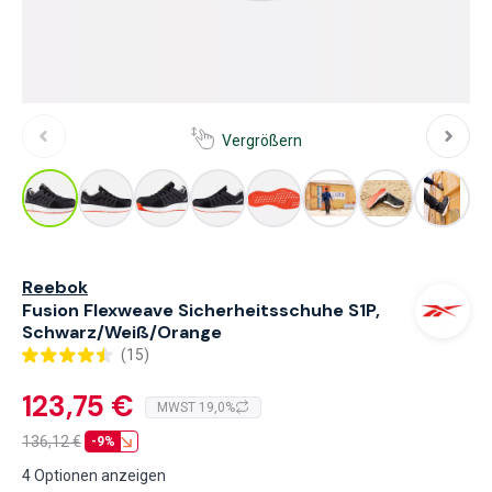
Vergrößern
Reebok
Fusion Flexweave Sicherheitsschuhe S1P,
Schwarz/Weiß/Orange
(15)
123,75 €
MWST 19,0%
136,12
€
-9%
4 Optionen anzeigen