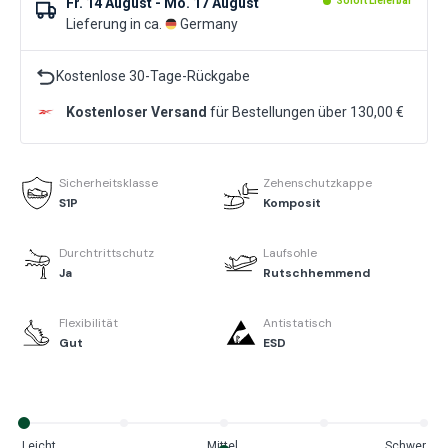
Fr. 14 August - Mo. 17 August
Sofort Lieferbar
Lieferung in ca.
Germany
Kostenlose 30-Tage-Rückgabe
Kostenloser Versand
für Bestellungen über 130,00 €
Sicherheitsklasse
Zehenschutzkappe
S1P
Komposit
Durchtrittschutz
Laufsohle
Ja
Rutschhemmend
Flexibilität
Antistatisch
Gut
ESD
Leicht
Mittel
Schwer