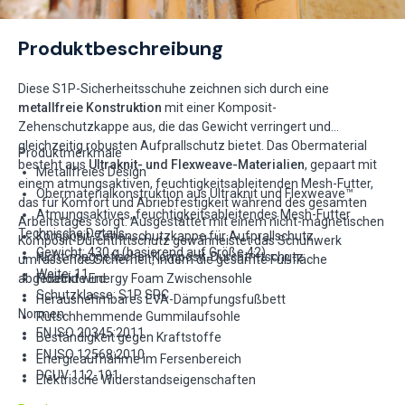
Produktbeschreibung
Diese S1P-Sicherheitsschuhe zeichnen sich durch eine
metallfreie Konstruktion
mit einer Komposit-
Zehenschutzkappe aus, die das Gewicht verringert und
gleichzeitig robusten Aufprallschutz bietet. Das Obermaterial
Produktmerkmale
besteht aus
Ultraknit- und Flexweave-Materialien
, gepaart mit
Metallfreies Design
einem atmungsaktiven, feuchtigkeitsableitenden Mesh-Futter,
Obermaterialkonstruktion aus Ultraknit und Flexweave™
das für Komfort und Abriebfestigkeit während des gesamten
Atmungsaktives, feuchtigkeitsableitendes Mesh-Futter
Arbeitstages sorgt. Ausgestattet mit einem nicht-magnetischen
Technische Details
Komposit-Zehenschutzkappe für Aufprallschutz
Komposit-Durchtrittschutz gewährleistet das Schuhwerk
Gewicht: 430 g (basierend auf Größe 42)
Nicht-magnetischer Komposit-Durchtrittschutz
umfassende Sicherheit, indem die gesamte Fußfläche
Weite: 11
Floatride Energy Foam Zwischensohle
abgedeckt wird.
Schutzklasse: S1P SRC
Herausnehmbares EVA-Dämpfungsfußbett
Normen
Rutschhemmende Gummilaufsohle
EN ISO 20345:2011
Beständigkeit gegen Kraftstoffe
EN ISO 12568:2010
Energieaufnahme im Fersenbereich
DGUV 112-191
Elektrische Widerstandseigenschaften