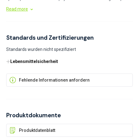
verhindern das Anhaften und verleihen Gebäck und Desserts eine
Read more
professionelle Note. In verschiedenen Größen und Mustern erhältlich,
verbinden sie Funktionalität mit ästhetischer Attraktivität.
Standards und Zertifizierungen
Standards wurden nicht spezifiziert
Lebensmittelsicherheit
Fehlende Informationen anfordern
Produktdokumente
Produktdatenblatt