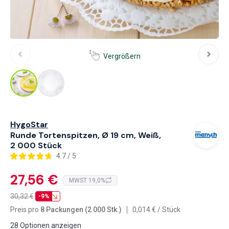
Vergrößern
HygoStar
Runde Tortenspitzen, Ø 19 cm, Weiß,
2 000 Stück
4.7 / 5
27,56 €
MWST 19,0%
30,32
€
-9%
Preis pro
8 Packungen (2 000 Stk.)
0,014
€
/
Stück
28 Optionen anzeigen