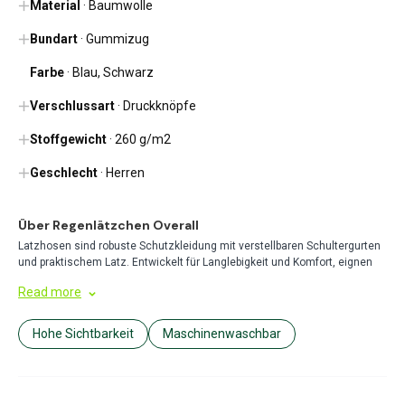
Material
· Baumwolle
Platz für Firmenlogo-Aufdruck
Reflektierende Elemente
Bundart
· Gummizug
Farbe
· Blau, Schwarz
Verschlussart
· Druckknöpfe
Stoffgewicht
· 260 g/m2
Geschlecht
· Herren
Über Regenlätzchen Overall
Latzhosen sind robuste Schutzkleidung mit verstellbaren Schultergurten
und praktischem Latz. Entwickelt für Langlebigkeit und Komfort, eignen
sie sich ideal für verschiedene Arbeitsumgebungen wie Bau,
Read more
Landwirtschaft und Malerei. Das praktische Design bietet umfassenden
Schutz bei gleichzeitiger Bewegungsfreiheit.
Hohe Sichtbarkeit
Maschinenwaschbar