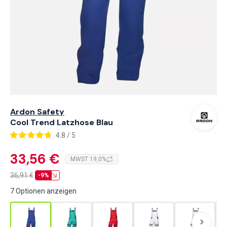
Ardon Safety
Cool Trend Latzhose Blau
4.8 / 5
33,56 €
MWST 19,0%
36,91
€
-9%
7 Optionen anzeigen