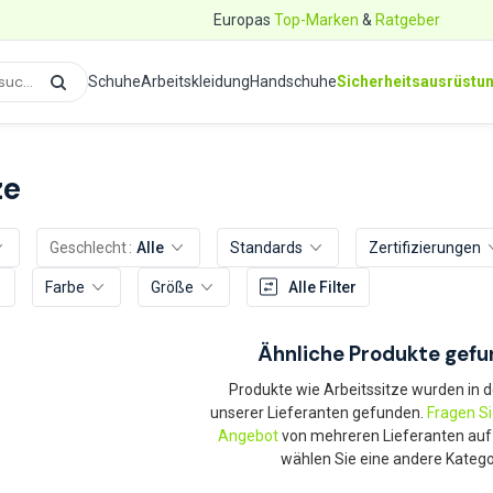
Europas
Top-Marken
&
Ratgeber
Schuhe
Arbeitskleidung
Handschuhe
Sicherheitsausrüstu
ze
Geschlecht
Alle
Standards
Zertifizierungen
Farbe
Größe
Alle Filter
Ähnliche Produkte gef
Produkte wie Arbeitssitze wurden in d
unserer Lieferanten gefunden.
Fragen S
Angebot
von mehreren Lieferanten auf
wählen Sie eine andere Katego