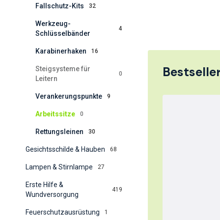
Fallschutz-Kits
32
Werkzeug-
4
Schlüsselbänder
Karabinerhaken
16
Bestseller
Steigsysteme für
0
Leitern
Verankerungspunkte
9
Arbeitssitze
0
Rettungsleinen
30
Gesichtsschilde & Hauben
68
Lampen & Stirnlampe
27
Erste Hilfe &
419
Wundversorgung
Feuerschutzausrüstung
1