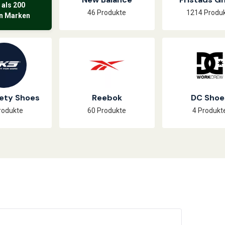
 als 200
46 Produkte
1214 Produ
n Marken
ety Shoes
Reebok
DC Shoe
rodukte
60 Produkte
4 Produkt