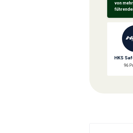
von mehr
führende
HKS Saf
96 P