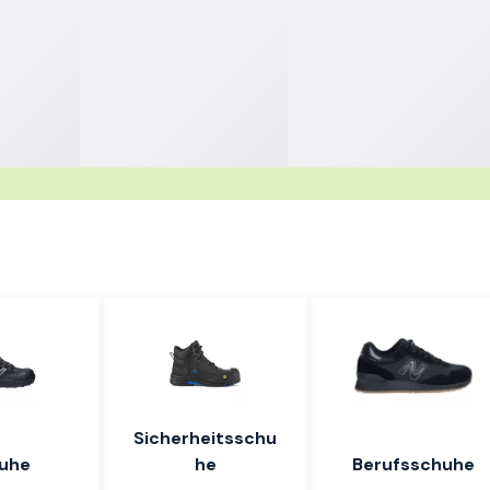
nkaufen – los geht's
Sicherheitsschu
uhe
he
Berufsschuhe