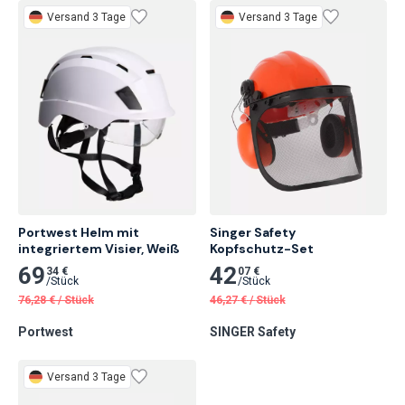
Versand 3 Tage
Versand 3 Tage
Portwest Helm mit 
Singer Safety

integriertem Visier, Weiß
Kopfschutz-Set
69
42
34 €
07 €
/
Stück
/
Stück
76,28
€
/
Stück
46,27
€
/
Stück
Portwest
SINGER Safety
Versand 3 Tage