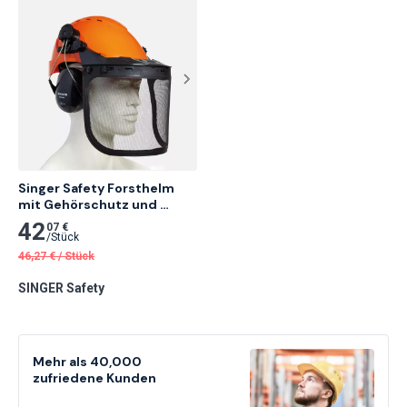
Singer Safety Forsthelm 
mit Gehörschutz und 
Visier
42
07 €
/
Stück
46,27
€
/
Stück
SINGER Safety
Mehr als 40,000
zufriedene Kunden