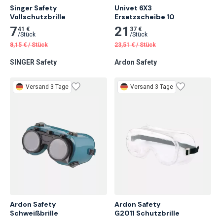
Singer Safety

Univet 6X3

Vollschutzbrille
Ersatzscheibe 10
7
21
41 €
37 €
/
Stück
/
Stück
8,15
€
/
Stück
23,51
€
/
Stück
SINGER Safety
Ardon Safety
Versand 3 Tage
Versand 3 Tage
Ardon Safety

Ardon Safety

Schweißbrille
G2011 Schutzbrille