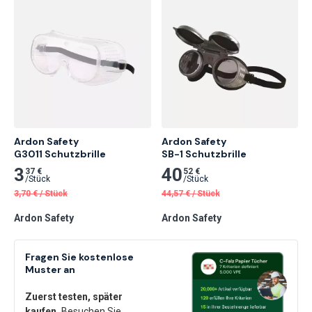
Ardon Safety

Ardon Safety

G3011 Schutzbrille
SB-1 Schutzbrille
3
40
37 €
52 €
/
Stück
/
Stück
3,70
€
/
Stück
44,57
€
/
Stück
Ardon Safety
Ardon Safety
Fragen Sie kostenlose
Muster an
Zuerst testen, später
kaufen.
Besuchen Sie