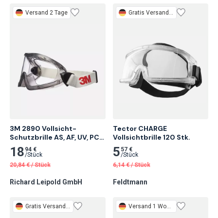
Versand 2 Tage
Gratis
Versand 1 Woche
3M 2890 Vollsicht-
Tector CHARGE 
Schutzbrille AS, AF, UV, PC, 
Vollsichtbrille 120 Stk.
klar 1 Stk.
18
5
94 €
57 €
/
Stück
/
Stück
20,84
€
/
Stück
6,14
€
/
Stück
Richard Leipold GmbH
Feldtmann
Gratis
Versand 1 Woche
Versand 1 Woche