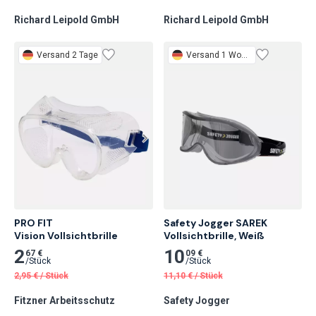
Richard Leipold GmbH
Richard Leipold GmbH
Versand 2 Tage
Versand 1 Woche
PRO FIT

Safety Jogger SAREK 
Vision Vollsichtbrille
Vollsichtbrille, Weiß
2
10
67 €
09 €
/
Stück
/
Stück
2,95
€
/
Stück
11,10
€
/
Stück
Fitzner Arbeitsschutz
Safety Jogger