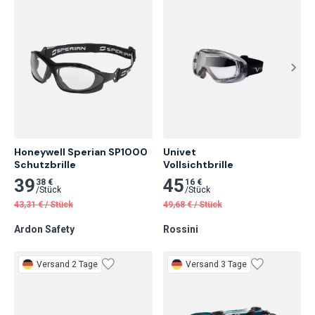
Honeywell Sperian SP1000 
Univet

Schutzbrille
Vollsichtbrille
39
45
38 €
16 €
/
Stück
/
Stück
43,31
€
/
Stück
49,68
€
/
Stück
Ardon Safety
Rossini
Versand 2 Tage
Versand 3 Tage