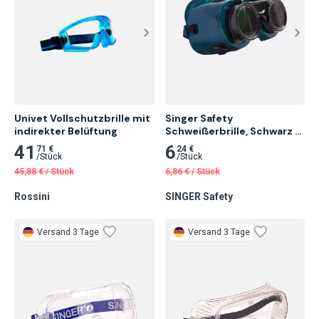
Univet Vollschutzbrille mit 
Singer Safety 
indirekter Belüftung
Schweißerbrille, Schwarz 12 
Stk.
41
6
71 €
24 €
/
Stück
/
Stück
45,88
€
/
Stück
6,86
€
/
Stück
Rossini
SINGER Safety
Versand 3 Tage
Versand 3 Tage