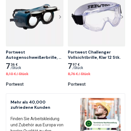
Portwest 
Portwest Challenger 
Autogenschweißerbrille, 
Vollsichtbrille, Klar 12 Stk.
Flaschengrün 12 Stk.
7
7
36 €
97 €
/
Stück
/
Stück
8,10
€
/
Stück
8,76
€
/
Stück
Portwest
Portwest
Mehr als 40,000
zufriedene Kunden
Finden Sie Arbeitskleidung
und Zubehör aus Europa von
bester Qualität zu den