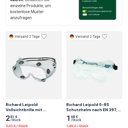
einzelne Produkte, um
kostenlose Muster
anzufragen.
Versand 2 Tage
Versand 2 Tage
Richard Leipold 
Richard Leipold 5-RS 
Vollsichtbrille mit 
Schutzhelm nach EN 397, 
indirekter Belüftungund 
blau 6-Punkt-
2
1
81 €
68 €
Antibeschlagscheibe 
Innenausstattung 10 Stk.
/
Stück
/
Stück
Modell Nr, 441 5 Stk.
3,09
€
/
Stück
1,85
€
/
Stück