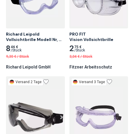
Richard Leipold 
PRO FIT

Vollsichtbrille Modell Nr, 
Vision Vollsichtbrille
450 nach DIN EN 166:2001 5 
8
2
46 €
75 €
Stk.
/
Stück
/
Stück
9,30
€
/
Stück
3,04
€
/
Stück
Richard Leipold GmbH
Fitzner Arbeitsschutz
Versand 2 Tage
Versand 3 Tage