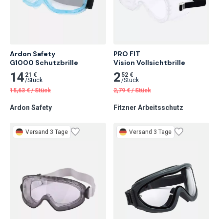
Ardon Safety

PRO FIT

G1000 Schutzbrille
Vision Vollsichtbrille
14
2
21 €
52 €
/
Stück
/
Stück
15,63
€
/
Stück
2,79
€
/
Stück
Ardon Safety
Fitzner Arbeitsschutz
Versand 3 Tage
Versand 3 Tage