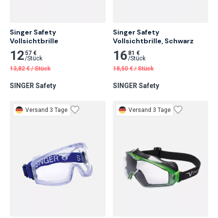
Singer Safety

Singer Safety 
Vollsichtbrille
Vollsichtbrille, Schwarz
12
16
57 €
81 €
/
Stück
/
Stück
13,82
€
/
Stück
18,50
€
/
Stück
SINGER Safety
SINGER Safety
Versand 3 Tage
Versand 3 Tage