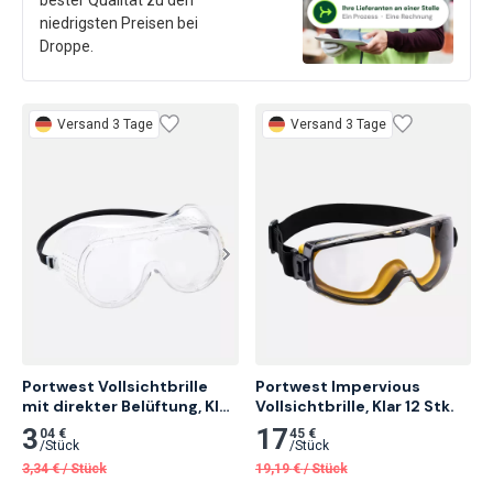
niedrigsten Preisen bei
Droppe.
Versand 3 Tage
Versand 3 Tage
Portwest Vollsichtbrille 
Portwest Impervious 
mit direkter Belüftung, Klar 
Vollsichtbrille, Klar 12 Stk.
20 Stk.
3
17
04 €
45 €
/
Stück
/
Stück
3,34
€
/
Stück
19,19
€
/
Stück