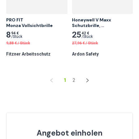
PRO FIT

Honeywell V Maxx 
Monza Vollsichtbrille
Schutzbrille, 
Acetatscheibe
8
25
94 €
42 €
/
Stück
/
Stück
9,88
€
/
Stück
27,96
€
/
Stück
Fitzner Arbeitsschutz
Ardon Safety
1
2
Angebot einholen