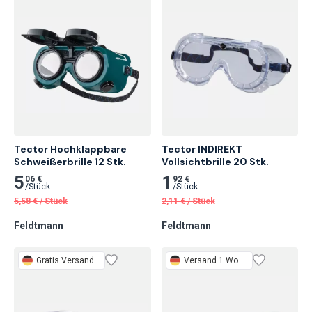
Tector Hochklappbare 
Tector INDIREKT 
Schweißerbrille 12 Stk.
Vollsichtbrille 20 Stk.
5
1
06 €
92 €
/
Stück
/
Stück
5,58
€
/
Stück
2,11
€
/
Stück
Feldtmann
Feldtmann
Gratis
Versand 1 Woche
Versand 1 Woche