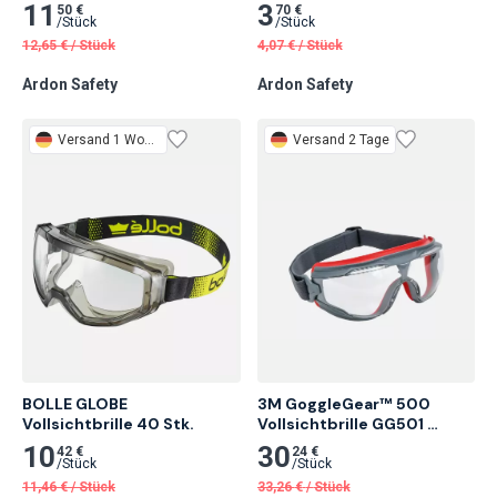
11
3
50 €
70 €
/
Stück
/
Stück
12,65
€
/
Stück
4,07
€
/
Stück
Ardon Safety
Ardon Safety
Versand 1 Woche
Versand 2 Tage
BOLLE GLOBE 
3M GoggleGear™ 500 
Vollsichtbrille 40 Stk.
Vollsichtbrille GG501 
Scotchgard™ -
10
30
42 €
24 €
Antibeschlag-/Antikratz-
/
Stück
/
Stück
Beschichtung K&N 1 Stk.
11,46
€
/
Stück
33,26
€
/
Stück