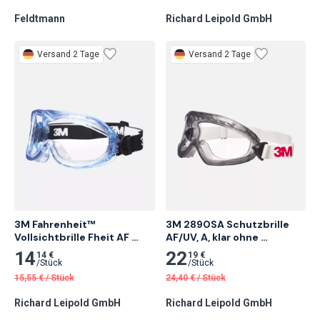
Feldtmann
Richard Leipold GmbH
Versand 2 Tage
Versand 2 Tage
3M Fahrenheit™ 
3M 2890SA Schutzbrille 
Vollsichtbrille Fheit AF 
AF/UV, A, klar ohne 
indirekte Belüftung 
Belüftungsschlitze 
14
22
14 €
19 €
Antikratz-/Antibeschlag-
gasdicht 1 Stk.
/
Stück
/
Stück
Besch 1 Stk.
15,55
€
/
Stück
24,40
€
/
Stück
Richard Leipold GmbH
Richard Leipold GmbH