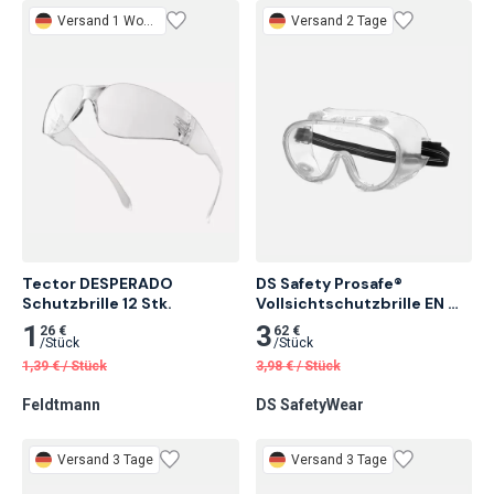
Versand 1 Woche
Versand 2 Tage
Tector DESPERADO 
DS Safety Prosafe® 
Schutzbrille 12 Stk.
Vollsichtschutzbrille EN 
166, Indirekte Belüftung 50 
1
3
26 €
62 €
Stk.
/
Stück
/
Stück
1,39
€
/
Stück
3,98
€
/
Stück
Feldtmann
DS SafetyWear
Versand 3 Tage
Versand 3 Tage