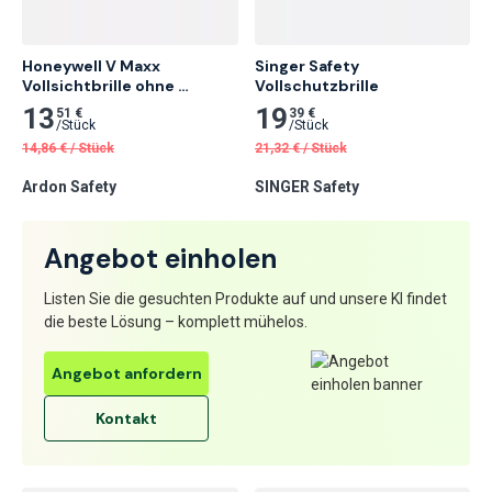
Honeywell V Maxx 
Singer Safety

Vollsichtbrille ohne 
Vollschutzbrille
Belüftung
13
19
51 €
39 €
/
Stück
/
Stück
14,86
€
/
Stück
21,32
€
/
Stück
Ardon Safety
SINGER Safety
Angebot einholen
Listen Sie die gesuchten Produkte auf und unsere KI findet
die beste Lösung – komplett mühelos.
Angebot anfordern
Kontakt