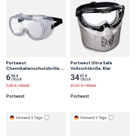
Portwest 
Portwest Ultra Safe 
Chemikalienschutzbrille, 
Vollsichtbrille, Klar
Klar 20 Stk.
6
34
96 €
01 €
/
Stück
/
Stück
7,65
€
/
Stück
37,41
€
/
Stück
Portwest
Portwest
Versand 3 Tage
Versand 3 Tage