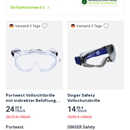
So funktioniert’s
Versand 3 Tage
Versand 3 Tage
Portwest Vollsichtbrille 
Singer Safety

mit indirekter Belüftung, 
Vollschutzbrille
Klar
24
14
29 €
46 €
/
Stück
/
Stück
26,72
€
/
Stück
15,90
€
/
Stück
Portwest
SINGER Safety