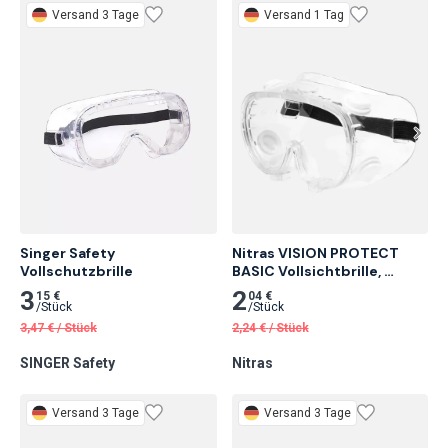
Versand 3 Tage
Versand 1 Tag
Singer Safety

Nitras VISION PROTECT 
Vollschutzbrille
BASIC Vollsichtbrille, 
Transparent/Klar 10 Stk.
3
2
15 €
04 €
/
Stück
/
Stück
3,47
€
/
Stück
2,24
€
/
Stück
SINGER Safety
Nitras
Versand 3 Tage
Versand 3 Tage