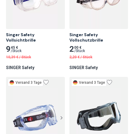
Singer Safety

Singer Safety

Vollsichtbrille
Vollschutzbrille
9
2
45 €
00 €
/
Stück
/
Stück
10,39
€
/
Stück
2,20
€
/
Stück
SINGER Safety
SINGER Safety
Versand 3 Tage
Versand 3 Tage