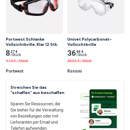
Portwest Schlanke 
Univet Polycarbonat-
Vollsichtbrille, Klar 12 Stk.
Vollsichtbrille
8
36
27 €
84 €
/
Stück
/
Stück
9,10
€
/
Stück
40,53
€
/
Stück
Portwest
Rossini
Streichen Sie das
“schaffen” aus beschaffen
Sparen Sie Ressourcen, die
Sie bisher für die Verwaltung
von Bestellungen oder mit
Lieferanten per Email und
Telefon aufwenden.