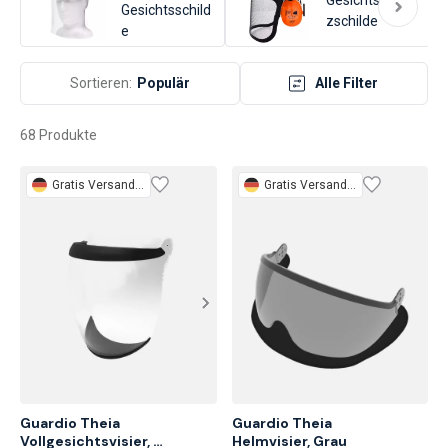
mit anderer Schutzausrüstung. Wählen Sie Modelle, die leicht zu
Gesichtsschild
zschilde
reinigen und wiederverwendbar sind, um langfristige Kosten zu
e
minimieren.
Sortieren:
Populär
Alle Filter
68 Produkte
Gratis
Versand 3 Tage
Gratis
Versand 3 Tage
Guardio Theia 
Guardio Theia

Vollgesichtsvisier, 
Helmvisier, Grau