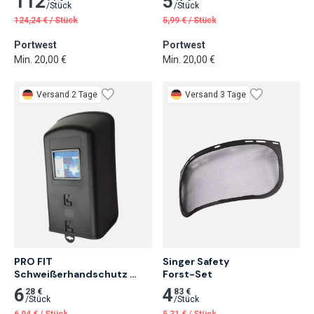
112
5
/
Stück
/
Stück
124,24
€
/
Stück
5,99
€
/
Stück
Portwest
Portwest
Min. 20,00 €
Min. 20,00 €
Versand 2 Tage
Versand 3 Tage
PRO FIT

Singer Safety

Schweißerhandschutz 
Forst-Set
Schild
6
4
28 €
83 €
/
Stück
/
Stück
6,94
€
/
Stück
5,31
€
/
Stück