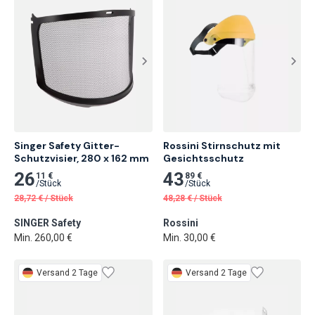
Singer Safety Gitter-
Rossini Stirnschutz mit 
Schutzvisier, 280 x 162 mm
Gesichtsschutz
26
43
11 €
89 €
/
Stück
/
Stück
28,72
€
/
Stück
48,28
€
/
Stück
SINGER Safety
Rossini
Min. 260,00 €
Min. 30,00 €
Versand 2 Tage
Versand 2 Tage