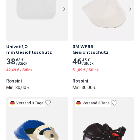
Univet 1,0

3M WP96

mm Gesichtsschutz
Gesichtsschutz
38
46
63 €
45 €
/
Stück
/
Stück
42,49
€
/
Stück
51,09
€
/
Stück
Rossini
Rossini
Min. 30,00 €
Min. 30,00 €
Versand 3 Tage
Versand 3 Tage