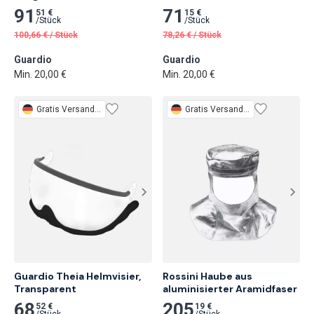
Transparent
91
71
51 €
15 €
/
Stück
/
Stück
100,66
€
/
Stück
78,26
€
/
Stück
Guardio
Guardio
Min. 20,00 €
Min. 20,00 €
Gratis
Versand 3 Tage
Gratis
Versand 2 Tage
Guardio Theia Helmvisier, 
Rossini Haube aus 
Transparent
aluminisierter Aramidfaser
68
205
52 €
19 €
/
Stück
/
Stück