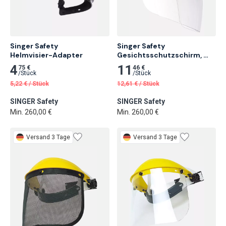
Singer Safety

Singer Safety 
Helmvisier-Adapter
Gesichtsschutzschirm, 
400 x 205 mm
4
11
75 €
46 €
/
Stück
/
Stück
5,22
€
/
Stück
12,61
€
/
Stück
SINGER Safety
SINGER Safety
Min. 260,00 €
Min. 260,00 €
Versand 3 Tage
Versand 3 Tage