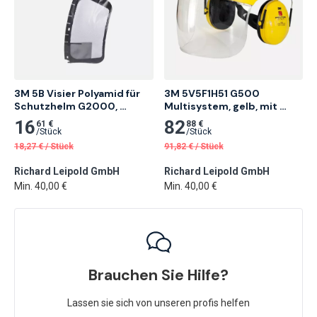
3M 5B Visier Polyamid für 
3M 5V5F1H51 G500 
Schutzhelm G2000, 
Multisystem, gelb, mit 
G3000 und Multisystem 
H510P3E und Visier 5F-11 1 
16
82
61 €
88 €
G500 1 Stk.
Stk.
/
Stück
/
Stück
18,27
€
/
Stück
91,82
€
/
Stück
Richard Leipold GmbH
Richard Leipold GmbH
Min. 40,00 €
Min. 40,00 €
Brauchen Sie Hilfe?
Lassen sie sich von unseren profis helfen