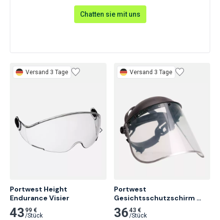
Chatten sie mit uns
Versand 3 Tage
Versand 3 Tage
Portwest Height

Portwest 
Endurance Visier
Gesichtsschutzschirm 
Plus, Klar
43
36
99 €
43 €
/
Stück
/
Stück