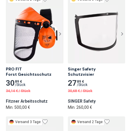
PRO FIT

Singer Safety

Forst Gesichtsschutz
Schutzvisier
30
27
89 €
89 €
/
Stück
/
Stück
34,14
€
/
Stück
30,68
€
/
Stück
Fitzner Arbeitsschutz
SINGER Safety
Min. 500,00 €
Min. 260,00 €
Versand 3 Tage
Versand 2 Tage