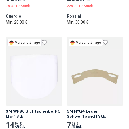
75,37
€
/
Stück
225,71
€
/
Stück
Guardio
Rossini
Min. 20,00 €
Min. 30,00 €
Versand 2 Tage
Versand 2 Tage
3M WP96 Sichtscheibe, PC 
3M HYG4 Leder

klar 1 Stk.
Schweißband 1 Stk.
14
7
94 €
93 €
/
Stück
/
Stück