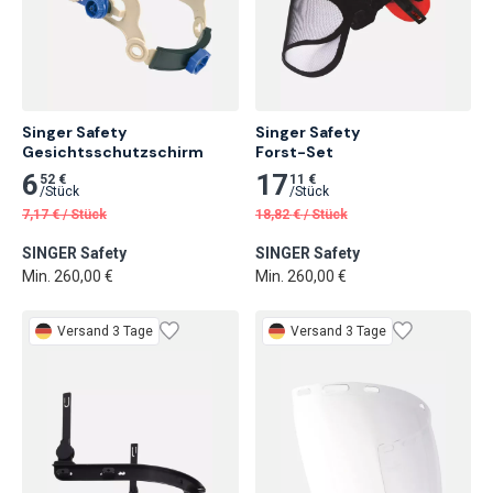
Singer Safety

Singer Safety

Gesichtsschutzschirm
Forst-Set
6
17
52 €
11 €
/
Stück
/
Stück
7,17
€
/
Stück
18,82
€
/
Stück
SINGER Safety
SINGER Safety
Min. 260,00 €
Min. 260,00 €
Versand 3 Tage
Versand 3 Tage