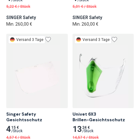
5,22
€
/
Stück
5,01
€
/
Stück
SINGER Safety
SINGER Safety
Min. 260,00 €
Min. 260,00 €
Versand 3 Tage
Versand 3 Tage
Singer Safety

Univet 6X3

Gesichtsschutz
Brillen-Gesichtsschutz
4
13
15 €
24 €
/
Stück
/
Stück
4,57
€
/
Stück
14,57
€
/
Stück