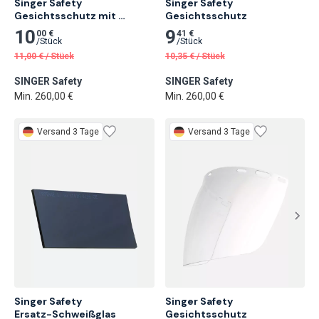
Singer Safety 
Singer Safety

Gesichtsschutz mit 
Gesichtsschutz
Netzvisier, 305 x 195 mm, 
10
9
00 €
41 €
Gelb
/
Stück
/
Stück
11,00
€
/
Stück
10,35
€
/
Stück
SINGER Safety
SINGER Safety
Min. 260,00 €
Min. 260,00 €
Versand 3 Tage
Versand 3 Tage
Singer Safety

Singer Safety

Ersatz-Schweißglas
Gesichtsschutz