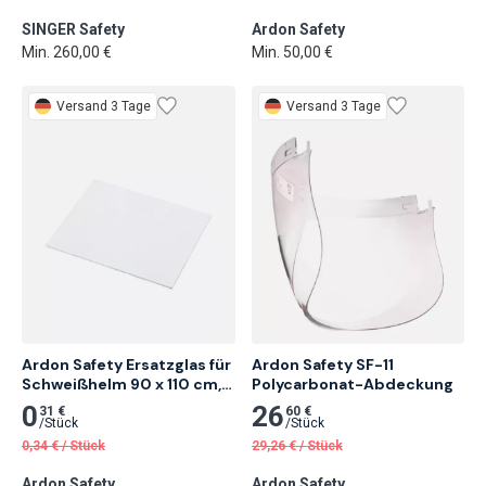
SINGER Safety
Ardon Safety
Min. 260,00 €
Min. 50,00 €
Versand 3 Tage
Versand 3 Tage
Ardon Safety Ersatzglas für 
Ardon Safety SF-11 
Schweißhelm 90 x 110 cm, 
Polycarbonat-Abdeckung
Klar
0
26
31 €
60 €
/
Stück
/
Stück
0,34
€
/
Stück
29,26
€
/
Stück
Ardon Safety
Ardon Safety