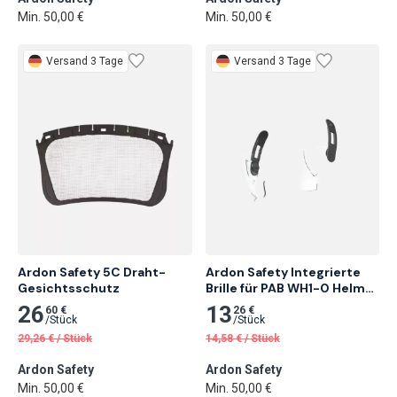
Min. 50,00 €
Min. 50,00 €
Versand 3 Tage
Versand 3 Tage
Ardon Safety 5C Draht-
Ardon Safety Integrierte 
Gesichtsschutz
Brille für PAB WH1-0 Helme, 
Farblos
26
13
60 €
26 €
/
Stück
/
Stück
29,26
€
/
Stück
14,58
€
/
Stück
Ardon Safety
Ardon Safety
Min. 50,00 €
Min. 50,00 €