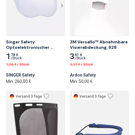
Singer Safety 
3M Versaflo™ Abnehmbare 
Optoelektronischer 
Visierabdeckung, 928
Schweißhelm
1
3
78 €
61 €
/
Stück
/
Stück
1,96
€
/
Stück
3,97
€
/
Stück
SINGER Safety
Ardon Safety
Min. 260,00 €
Min. 50,00 €
Versand 3 Tage
Versand 3 Tage