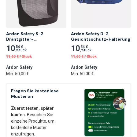
Ardon Safety S-2 
Ardon Safety D-2 
Drahtgitter-
Gesichtsschutz-Halterung
Gesichtsschutz
10
10
54 €
54 €
/
Stück
/
Stück
11,60
€
/
Stück
11,60
€
/
Stück
Ardon Safety
Ardon Safety
Min. 50,00 €
Min. 50,00 €
Fragen Sie kostenlose
Muster an
Zuerst testen, später
kaufen.
Besuchen Sie
einzelne Produkte, um
kostenlose Muster
anzufragen.