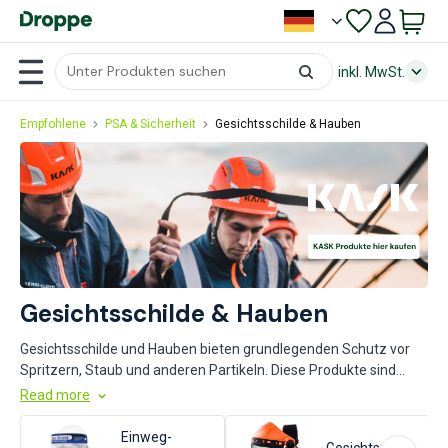
inkl. MwSt.
Empfohlene
PSA & Sicherheit
Gesichtsschilde & Hauben
Gesichtsschilde & Hauben
Gesichtsschilde und Hauben bieten grundlegenden Schutz vor
Spritzern, Staub und anderen Partikeln. Diese Produkte sind
besonders nützlich in industriellen Umgebungen, in denen
Read more
physische Barrieren erforderlich sind. Achten Sie bei der
Auswahl auf Materialqualität, Tragekomfort und Kompatibilität
Einweg-
Gesichtsschut