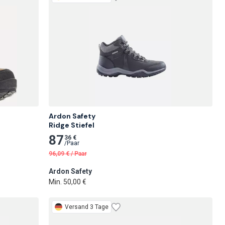
Ardon Safety

Ridge Stiefel
87
36 €
/
Paar
96,09
€
/
Paar
Ardon Safety
Min. 50,00 €
Versand 3 Tage