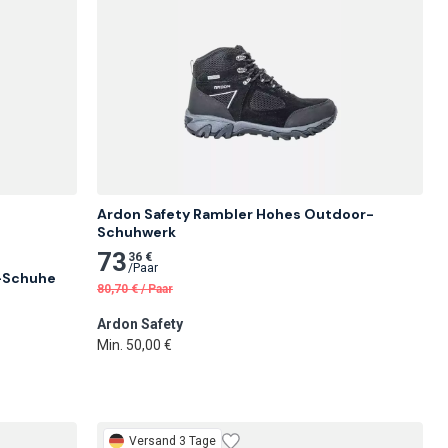
Ardon Safety Rambler Hohes Outdoor-
Schuhwerk
73
36 €
/
Paar
r-Schuhe
80,70
€
/
Paar
Ardon Safety
Min. 50,00 €
Versand 3 Tage