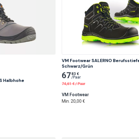
VM Footwear SALERNO Berufsstiefel
Schwarz/Grün
67
83 €
/
Paar
 Halbhohe 
74,61
€
/
Paar
VM Footwear
Min. 20,00 €