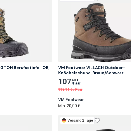
TON Berufsstiefel, OB, 
VM Footwear VILLACH Outdoor-
Knöchelschuhe, Braun/Schwarz
107
40 €
/
Paar
118,14
€
/
Paar
VM Footwear
Min. 20,00 €
Versand 2 Tage