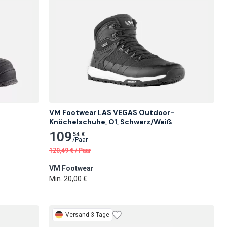
VM Footwear LAS VEGAS Outdoor-
Knöchelschuhe, O1, Schwarz/Weiß
109
54 €
/
Paar
120,49
€
/
Paar
VM Footwear
Min. 20,00 €
Versand 3 Tage