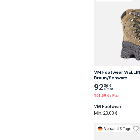
VM Footwear WELLING
Braun/Schwarz
92
36 €
/
Paar
101,59
€
/
Paar
VM Footwear
Min. 20,00 €
Versand 3 Tage