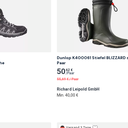
Dunlop K400061 Stiefel BLIZZARD s
he
Paar
50
62 €
/
Paar
55,69
€
/
Paar
Richard Leipold GmbH
Min. 40,00 €
Versand 3 Tage