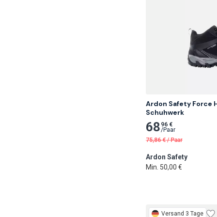
Ardon Safety Force
Schuhwerk
68
96 €
/
Paar
75,86
€
/
Paar
Ardon Safety
Min. 50,00 €
Versand 3 Tage