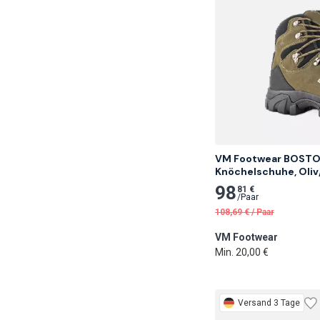
VM Footwear BOSTO
Knöchelschuhe, Oli
98
81 €
/
Paar
108,69
€
/
Paar
VM Footwear
Min. 20,00 €
Versand 3 Tage