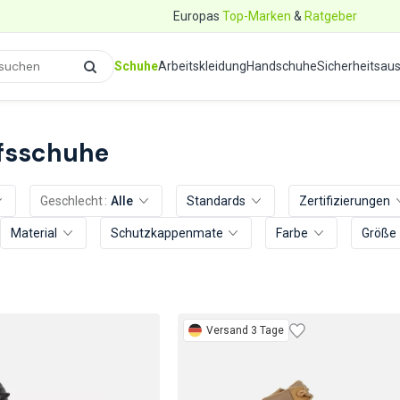
Europas
Top-Marken
&
Ratgeber
Schuhe
Arbeitskleidung
Handschuhe
Sicherheitsau
fsschuhe
Geschlecht
Alle
Standards
Zertifizierungen
Material
Schutzkappenmaterial
Farbe
Größe
Versand 3 Tage