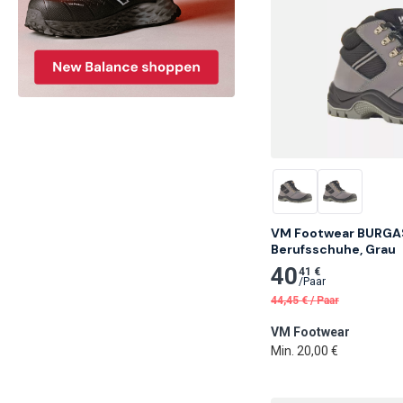
VM Footwear BURGAS
Berufsschuhe, Grau
40
41 €
/
Paar
44,45
€
/
Paar
VM Footwear
Min. 20,00 €