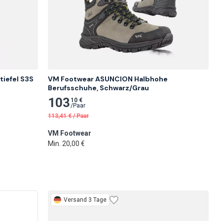
efel S3S 
VM Footwear ASUNCION Halbhohe 
Berufsschuhe, Schwarz/Grau
103
10 €
/
Paar
113,41
€
/
Paar
VM Footwear
Min. 20,00 €
Versand 3 Tage