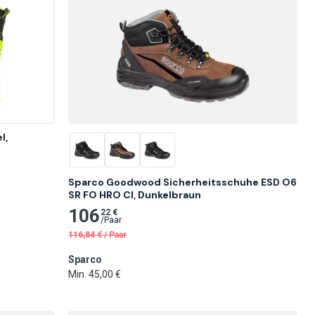
, 
Sparco Goodwood Sicherheitsschuhe ESD O6 
SR FO HRO CI, Dunkelbraun
106
22 €
/
Paar
116,84
€
/
Paar
Sparco
Min. 45,00 €