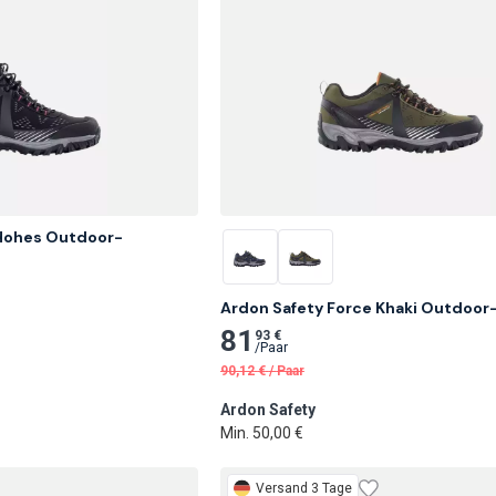
 Hohes Outdoor-
Ardon Safety Force Khaki Outdoo
81
93 €
/
Paar
90,12
€
/
Paar
Ardon Safety
Min. 50,00 €
Versand 3 Tage