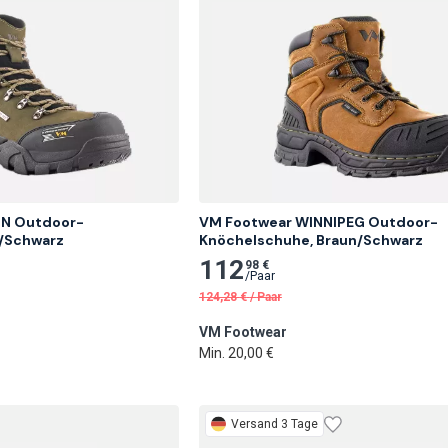
N Outdoor-
VM Footwear WINNIPEG Outdoor-
v/Schwarz
Knöchelschuhe, Braun/Schwarz
112
98 €
/
Paar
124,28
€
/
Paar
VM Footwear
Min. 20,00 €
Versand 3 Tage