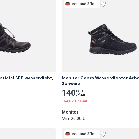
Versand 3 Tage
stiefel SRB wasserdicht, 
Monitor Copra Wasserdichter Arbeit
Schwarz
140
06 €
/
Paar
154,07
€
/
Paar
Monitor
Min. 20,00 €
Versand 3 Tage