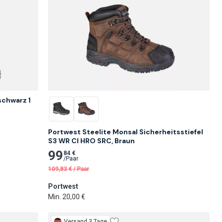
chwarz 1 
Portwest Steelite Monsal Sicherheitsstiefel 
S3 WR CI HRO SRC, Braun
99
84 €
/
Paar
109,83
€
/
Paar
Portwest
Min. 20,00 €
Versand 3 Tage