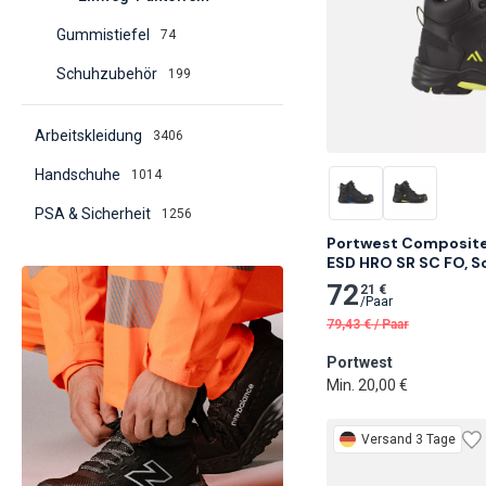
Gummistiefel
74
Schuhzubehör
199
Arbeitskleidung
3406
Handschuhe
1014
PSA & Sicherheit
1256
Portwest Composite 
ESD HRO SR SC FO, 
72
21 €
/
Paar
79,43
€
/
Paar
Portwest
Min. 20,00 €
Versand 3 Tage