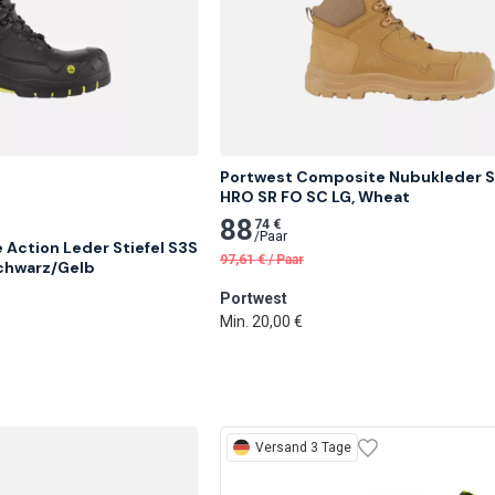
Portwest Composite Nubukleder Sti
HRO SR FO SC LG, Wheat
88
74 €
/
Paar
Action Leder Stiefel S3S 
97,61
€
/
Paar
Schwarz/Gelb
Portwest
Min. 20,00 €
Versand 3 Tage