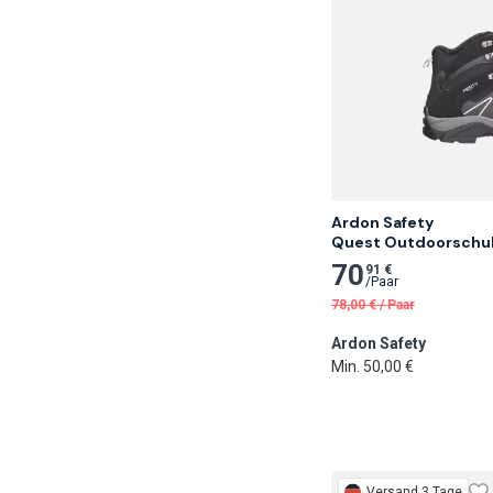
Ardon Safety

Quest Outdoorschu
70
91 €
/
Paar
78,00
€
/
Paar
Ardon Safety
Min. 50,00 €
Versand 3 Tage