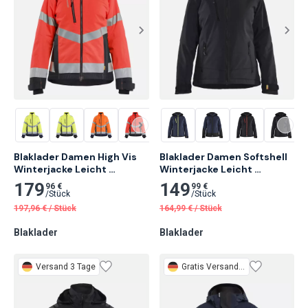
Blaklader Damen High Vis 
Blaklader Damen Softshell 
Winterjacke Leicht 
Winterjacke Leicht 
gefüttert, High Vis 
gefüttert, Schwarz
179
149
96 €
99 €
Rot/Schwarz
/
Stück
/
Stück
197,96
€
/
Stück
164,99
€
/
Stück
Blaklader
Blaklader
Versand 3 Tage
Gratis
Versand 3 Tage