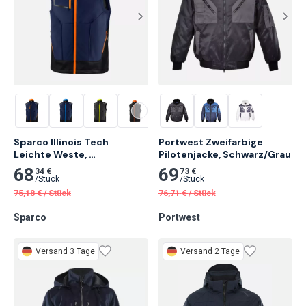
Sparco Illinois Tech 
Portwest Zweifarbige 
Leichte Weste, 
Pilotenjacke, Schwarz/Grau
Marineblau/Orange
68
69
34 €
73 €
/
Stück
/
Stück
75,18
€
/
Stück
76,71
€
/
Stück
Sparco
Portwest
Versand 3 Tage
Versand 2 Tage