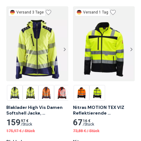
Versand 3 Tage
Versand 1 Tag
Blaklader High Vis Damen 
Nitras MOTION TEX VIZ 
Softshell Jacke, 
Reflektierende 
Gelb/Marineblau
Softshelljacke, Neongelb
159
67
97 €
16 €
/
Stück
/
Stück
175,97
€
/
Stück
73,88
€
/
Stück