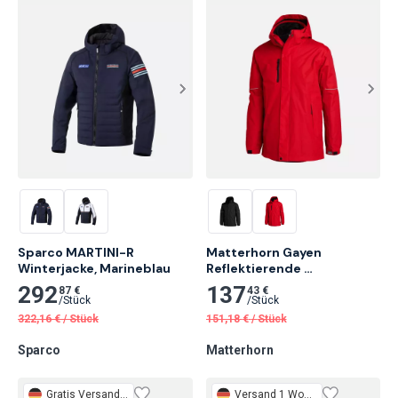
Sparco MARTINI-R 
Matterhorn Gayen 
Winterjacke, Marineblau
Reflektierende 
Arbeitsjacke, Rot
292
137
87 €
43 €
/
Stück
/
Stück
322,16
€
/
Stück
151,18
€
/
Stück
Sparco
Matterhorn
Gratis
Versand 2 Tage
Versand 1 Woche