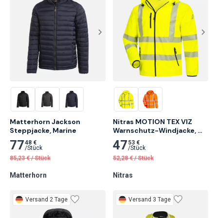
Matterhorn Jackson 
Nitras MOTION TEX VIZ 
Steppjacke, Marine
Warnschutz-Windjacke, 
Neongelb
77
47
48 €
53 €
/
Stück
/
Stück
85,23
€
/
Stück
52,28
€
/
Stück
Matterhorn
Nitras
Versand 2 Tage
Versand 3 Tage