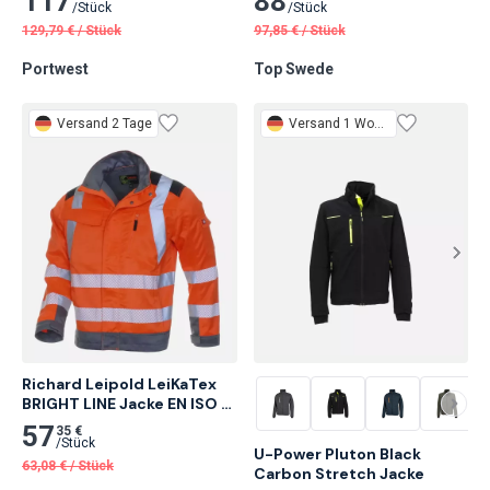
117
88
/
Stück
/
Stück
129,79
€
/
Stück
97,85
€
/
Stück
Portwest
Top Swede
Versand 2 Tage
Versand 1 Woche
Richard Leipold LeiKaTex 
BRIGHT LINE Jacke EN ISO 
20471 Klasse 2 
57
35 €
warnorangegrau
/
Stück
U-Power Pluton Black 
63,08
€
/
Stück
Carbon Stretch Jacke