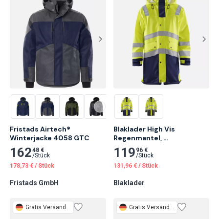
Fristads Airtech® 
Blaklader High Vis 
Winterjacke 4058 GTC
Regenmantel, 
Gelb/Marineblau
162
119
48 €
96 €
/
Stück
/
Stück
178,73
€
/
Stück
131,96
€
/
Stück
Fristads GmbH
Blaklader
Gratis
Versand 3 Tage
Gratis
Versand 3 Tage