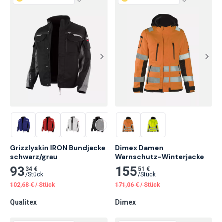
Grizzlyskin IRON Bundjacke 
Dimex Damen

schwarz/grau
Warnschutz-Winterjacke
93
155
34 €
51 €
/
Stück
/
Stück
102,68
€
/
Stück
171,06
€
/
Stück
Qualitex
Dimex