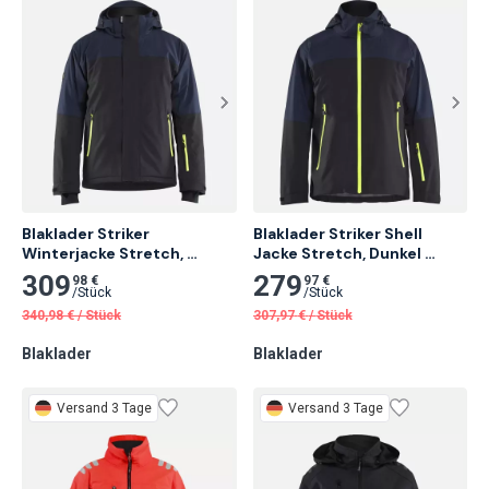
Blaklader Striker 
Blaklader Striker Shell 
Winterjacke Stretch, 
Jacke Stretch, Dunkel 
Dunkel Marineblau/High Vis 
Marineblau/High Vis Gelb
309
279
98 €
97 €
Gelb
/
Stück
/
Stück
340,98
€
/
Stück
307,97
€
/
Stück
Blaklader
Blaklader
Versand 3 Tage
Versand 3 Tage