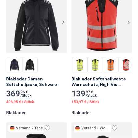
Blaklader Damen 
Blaklader Softshellweste 
Softshelljacke, Schwarz
Warnschutz, High Vis 
Rot/Schwarz
369
139
96 €
97 €
/
Stück
/
Stück
406,95
€
/
Stück
153,97
€
/
Stück
Blaklader
Blaklader
Versand 2 Tage
Versand 1 Woche