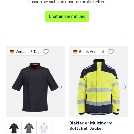
Lassen sie sich von unseren profis helfen
Chatten sie mit uns
Versand 3 Tage
Gratis
Versand 3 Tage
Blaklader Multinorm 
Softshell Jacke, 
Gelb/Marineblau