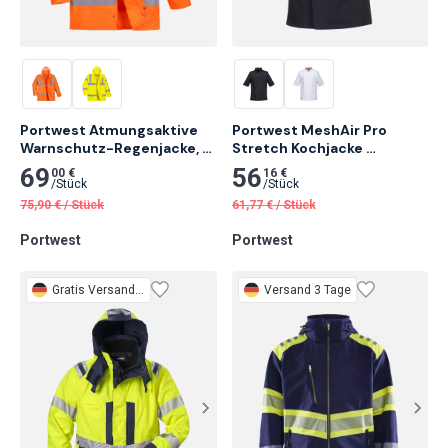
Portwest Atmungsaktive 
Portwest MeshAir Pro 
Warnschutz-Regenjacke, 
Stretch Kochjacke 
Orange
Kurzarm, Schwarz
69
56
00 €
16 €
/
Stück
/
Stück
75,90
€
/
Stück
61,77
€
/
Stück
Portwest
Portwest
Gratis
Versand 2 Tage
Versand 3 Tage