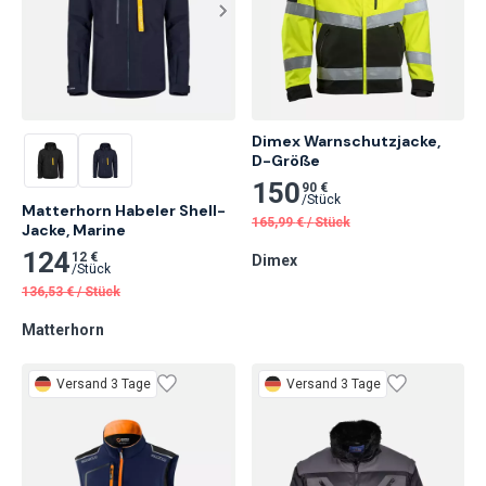
Dimex Warnschutzjacke,

D-Größe
150
90 €
/
Stück
Matterhorn Habeler Shell-
165,99
€
/
Stück
Jacke, Marine
124
12 €
Dimex
/
Stück
136,53
€
/
Stück
Matterhorn
Versand 3 Tage
Versand 3 Tage