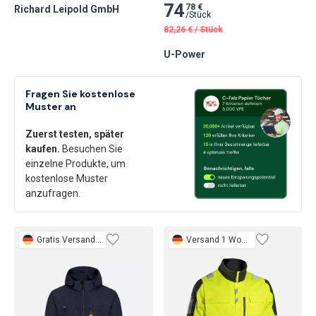
74
78 €
Richard Leipold GmbH
/
Stück
82,26
€
/
Stück
U-Power
Fragen Sie kostenlose
Muster an
Zuerst testen, später
kaufen.
Besuchen Sie
einzelne Produkte, um
kostenlose Muster
anzufragen.
Gratis
Versand 3 Tage
Versand 1 Woche