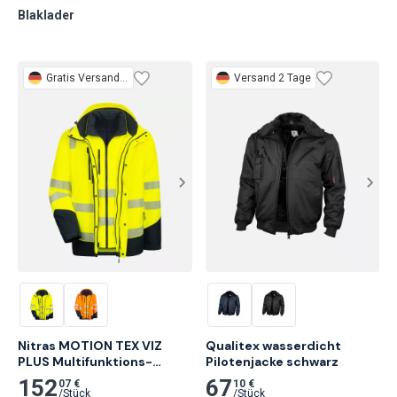
Blaklader
Gratis
Versand 1 Tag
Versand 2 Tage
Nitras MOTION TEX VIZ 
Qualitex wasserdicht 
PLUS Multifunktions-
Pilotenjacke schwarz
Warnschutzjacke, 
152
67
07 €
10 €
Neongelb/Marineblau
/
Stück
/
Stück