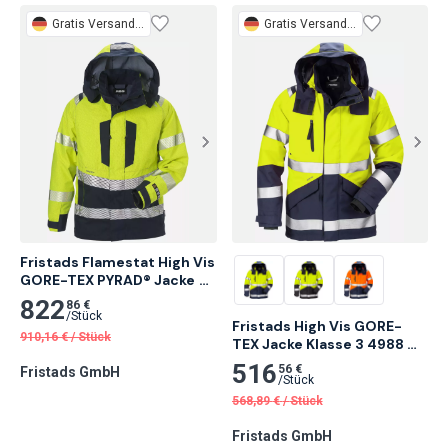
Gratis
Versand 2 Tage
Gratis
Versand 2 Tage
Fristads Flamestat High Vis 
GORE-TEX PYRAD® Jacke 
Klasse3 4095 GXE
822
86 €
/
Stück
Fristads High Vis GORE-
910,16
€
/
Stück
TEX Jacke Klasse 3 4988 
GXB
516
56 €
Fristads GmbH
/
Stück
568,89
€
/
Stück
Fristads GmbH