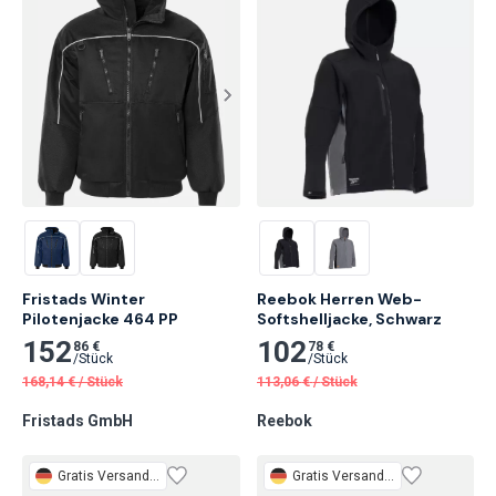
Fristads Winter 
Reebok Herren Web-
Pilotenjacke 464 PP
Softshelljacke, Schwarz
152
102
86 €
78 €
/
Stück
/
Stück
168,14
€
/
Stück
113,06
€
/
Stück
Fristads GmbH
Reebok
Gratis
Versand 3 Tage
Gratis
Versand 3 Tage