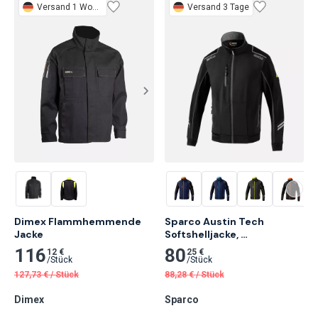
Versand 1 Woche
Versand 3 Tage
Dimex Flammhemmende

Sparco Austin Tech 
Jacke
Softshelljacke, 
Schwarz/Grau
116
80
12 €
25 €
/
Stück
/
Stück
127,73
€
/
Stück
88,28
€
/
Stück
Dimex
Sparco