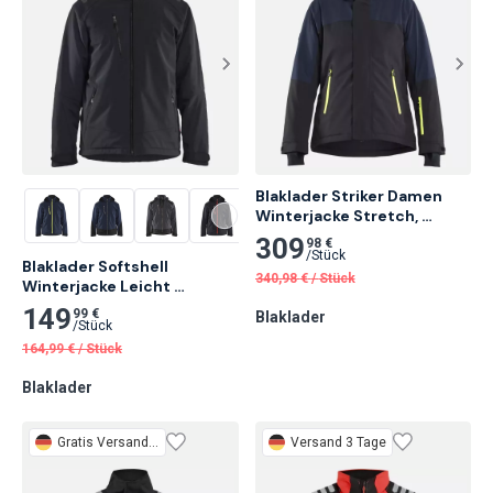
Blaklader Striker Damen 
Winterjacke Stretch, 
Dunkel Marineblau/High Vis 
309
98 €
Gelb
/
Stück
Blaklader Softshell 
340,98
€
/
Stück
Winterjacke Leicht 
gefüttert, 
149
99 €
Blaklader
Schwarz/Schwarz
/
Stück
164,99
€
/
Stück
Blaklader
Gratis
Versand 3 Tage
Versand 3 Tage