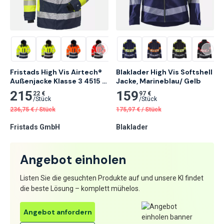
Fristads High Vis Airtech® 
Blaklader High Vis Softshell 
Außenjacke Klasse 3 4515 
Jacke, Marineblau/ Gelb
GTT
215
159
22 €
97 €
/
Stück
/
Stück
236,75
€
/
Stück
175,97
€
/
Stück
Fristads GmbH
Blaklader
Angebot einholen
Listen Sie die gesuchten Produkte auf und unsere KI findet
die beste Lösung – komplett mühelos.
Angebot anfordern