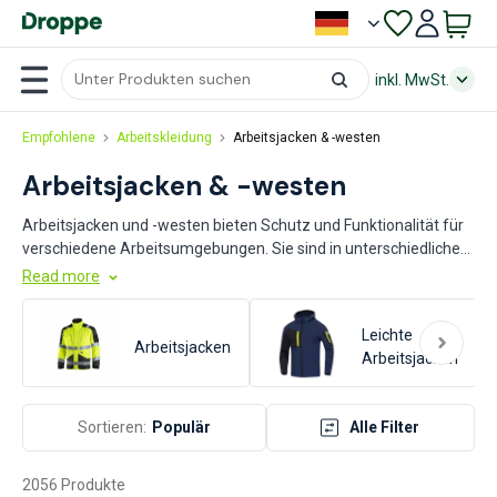
inkl. MwSt.
Empfohlene
Arbeitskleidung
Arbeitsjacken & -westen
Arbeitsjacken & -westen
Arbeitsjacken und -westen bieten Schutz und Funktionalität für
verschiedene Arbeitsumgebungen. Sie sind in unterschiedlichen
Materialien wie Baumwolle, Polyester und Mischgewebe
Read more
erhältlich, die jeweils spezifische Vorteile wie Atmungsaktivität,
Strapazierfähigkeit und Wetterbeständigkeit bieten. Achten Sie
Leichte
bei der Auswahl auf die Anforderungen Ihrer Arbeitsumgebung,
Arbeitsjacken
Arbeitsjacken
wie z.B. Schutz vor Kälte, Sichtbarkeit oder Bewegungsfreiheit.
Wählen Sie Modelle mit ausreichenden Taschen und
Verstärkungen an stark beanspruchten Stellen, um die
Sortieren:
Populär
Alle Filter
Langlebigkeit und Praktikabilität zu erhöhen.
2056 Produkte