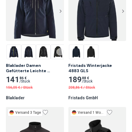
Blaklader Damen 
Fristads Winterjacke

Gefütterte Leichte 
4883 GLS
Winterjacke, Dunkel 
141
189
86 €
88 €
Marineblau/Schwarz
/
Stück
/
Stück
156,05
€
/
Stück
208,86
€
/
Stück
Blaklader
Fristads GmbH
Versand 3 Tage
Versand 1 Woche