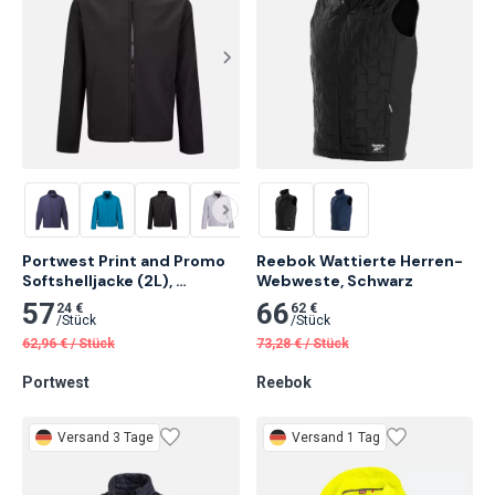
Portwest Print and Promo 
Reebok Wattierte Herren-
Softshelljacke (2L), 
Webweste, Schwarz
Schwarz
57
66
24 €
62 €
/
Stück
/
Stück
62,96
€
/
Stück
73,28
€
/
Stück
Portwest
Reebok
Versand 3 Tage
Versand 1 Tag