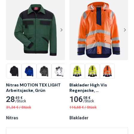
Nitras MOTION TEX LIGHT 
Blaklader High Vis 
Arbeitsjacke, Grün
Regenjacke, 
Orange/Marineblau
28
106
49 €
08 €
/
Stück
/
Stück
31,34
€
/
Stück
116,68
€
/
Stück
Nitras
Blaklader