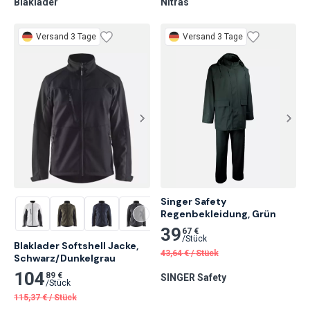
Blaklader
Nitras
Versand 3 Tage
Versand 3 Tage
Singer Safety 
Regenbekleidung, Grün
39
67 €
/
Stück
Blaklader Softshell Jacke, 
43,64
€
/
Stück
Schwarz/Dunkelgrau
104
89 €
SINGER Safety
/
Stück
115,37
€
/
Stück