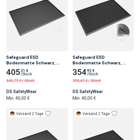
Safeguard ESD 
Safeguard ESD 
Bodenmatte Schwarz, 
Bodenmatte Schwarz, 
Flache Noppen
Noppen Halbkugel
405
354
21 €
93 €
/
Stück
/
Stück
445,73
€
/
Stück
390,42
€
/
Stück
DS SafetyWear
DS SafetyWear
Min. 40,00 €
Min. 40,00 €
Versand 2 Tage
Versand 2 Tage