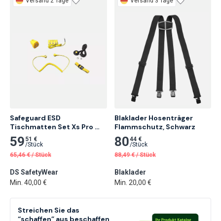
Versand 2 Tage
Versand 3 Tage
Safeguard ESD 
Blaklader Hosenträger 
Tischmatten Set Xs Pro 
Flammschutz, Schwarz
Plus, Grau
59
80
51 €
44 €
/
Stück
/
Stück
65,46
€
/
Stück
88,49
€
/
Stück
DS SafetyWear
Blaklader
Min. 40,00 €
Min. 20,00 €
Streichen Sie das
“schaffen” aus beschaffen