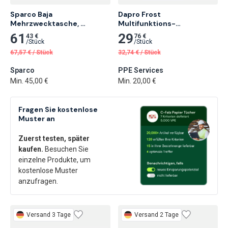
Sparco Baja 
Dapro Frost 
Mehrzwecktasche, 
Multifunktions-
Schwarz
Halswärmer, Ölschwarz
61
29
43 €
76 €
/
Stück
/
Stück
67,57
€
/
Stück
32,74
€
/
Stück
Sparco
PPE Services
Min. 45,00 €
Min. 20,00 €
Fragen Sie kostenlose
Muster an
Zuerst testen, später
kaufen.
Besuchen Sie
einzelne Produkte, um
kostenlose Muster
anzufragen.
Versand 3 Tage
Versand 2 Tage