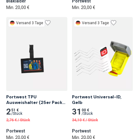
Blaklader
Portwest
Min. 20,00 €
Min. 20,00 €
Versand 3 Tage
Versand 3 Tage
Portwest TPU 
Portwest Universal-ID,

Ausweishalter (25er Pack), 
Gelb
Schwarz 25 Stk.
2
31
51 €
00 €
/
Stück
/
Stück
2,76
€
/
Stück
34,10
€
/
Stück
Portwest
Portwest
Min. 20,00 €
Min. 20,00 €