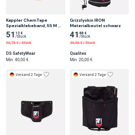
Kappler ChemTape 
Grizzlyskin IRON 
Spezialklebeband, 55 M 
Materialbeutel schwarz
Rolle, 5cm Breit 24 Stk.
51
41
13 €
88 €
/
Stück
/
Stück
56,76
€
/
Stück
46,06
€
/
Stück
DS SafetyWear
Qualitex
Min. 40,00 €
Min. 20,00 €
Versand 2 Tage
Versand 2 Tage