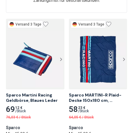
Zahlungsfrist für Geschäftskunden.
Versand 3 Tage
Versand 3 Tage
Sparco Martini Racing 
Sparco MARTINI-R Plaid-
Geldbörse, Blaues Leder
Decke 150x180 cm, 
Marineblau
69
58
12 €
23 €
/
Stück
/
Stück
76,03
€
/
Stück
64,05
€
/
Stück
Sparco
Sparco