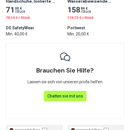
Handschuhe, Isolierte 
Wasserabweisende 
Krokoklemm
Trolley-Reisetasche, 
71
158
00 €
84 €
Schwarz
/
Stück
/
Stück
78,10
€
/
Stück
174,72
€
/
Stück
DS SafetyWear
Portwest
Min. 40,00 €
Min. 20,00 €
Brauchen Sie Hilfe?
Lassen sie sich von unseren profis helfen
Chatten sie mit uns