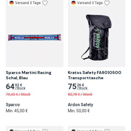
Versand 3 Tage
Versand 3 Tage
Sparco Martini Racing

Kratos Safety FA9010500 
Schal, Blau
Transporttasche
64
75
02 €
26 €
/
Stück
/
Stück
70,42
€
/
Stück
82,78
€
/
Stück
Sparco
Ardon Safety
Min. 45,00 €
Min. 50,00 €