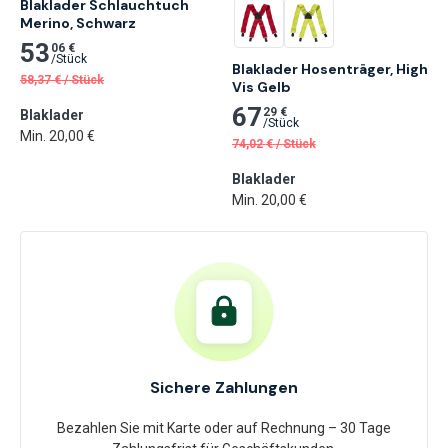
Blaklader Schlauchtuch 
Merino, Schwarz
53
06 €
/
Stück
Blaklader Hosenträger, High 
58,37
€
/
Stück
Vis Gelb
67
29 €
Blaklader
/
Stück
Min. 20,00 €
74,02
€
/
Stück
Blaklader
Min. 20,00 €
Sichere Zahlungen
Bezahlen Sie mit Karte oder auf Rechnung – 30 Tage