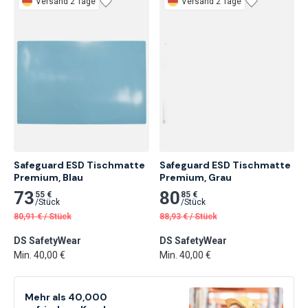
Versand 2 Tage
Versand 2 Tage
Safeguard ESD Tischmatte 
Safeguard ESD Tischmatte 
Premium, Blau
Premium, Grau
73
80
55 €
85 €
/
Stück
/
Stück
80,91
€
/
Stück
88,93
€
/
Stück
DS SafetyWear
DS SafetyWear
Min. 40,00 €
Min. 40,00 €
Mehr als 40,000