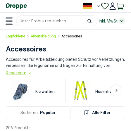
inkl. MwSt.
Empfohlene
Arbeitskleidung
Accessoires
Accessoires
Accessoires für Arbeitskleidung bieten Schutz vor Verletzungen,
verbessern die Ergonomie und tragen zur Einhaltung von
Sicherheitsvorschriften bei. Bei der Auswahl sollten Sie auf die
Read more
Materialqualität, die Passform und die spezifischen
Schutzanforderungen Ihrer Branche achten. Achten Sie auch
auf Zertifizierungen und Normen, um sicherzustellen, dass die
Krawatten
Hosenträger
Accessoires den geltenden Sicherheitsstandards entsprechen.
Sortieren:
Populär
Alle Filter
206 Produkte