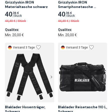
Grizzlyskin IRON 
Grizzlyskin IRON 
Materialtasche schwarz
Smartphonetasche 
schwarz
40
40
36 €
36 €
/
Stück
/
Stück
44,40
€
/
Stück
44,40
€
/
Stück
Qualitex
Qualitex
Min. 20,00 €
Min. 20,00 €
Versand 3 Tage
Versand 3 Tage
Blaklader Hosenträger,

Blaklader Reisetasche 110 L, 
Schwarz
Schwarz