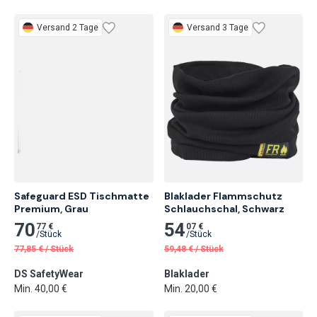
Versand 2 Tage
Versand 3 Tage
Safeguard ESD Tischmatte 
Blaklader Flammschutz 
Premium, Grau
Schlauchschal, Schwarz
70
54
77 €
07 €
/
Stück
/
Stück
77,85
€
/
Stück
59,48
€
/
Stück
DS SafetyWear
Blaklader
Min. 40,00 €
Min. 20,00 €