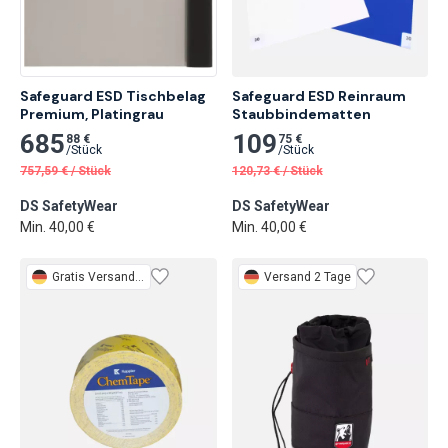
Safeguard ESD Tischbelag 
Safeguard ESD Reinraum 
Premium, Platingrau
Staubbindematten
685
109
88 €
75 €
/
Stück
/
Stück
757,59
€
/
Stück
120,73
€
/
Stück
DS SafetyWear
DS SafetyWear
Min. 40,00 €
Min. 40,00 €
Gratis
Versand 2 Tage
Versand 2 Tage