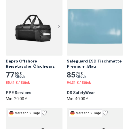
Dapro Offshore 
Safeguard ESD Tischmatte 
Reisetasche, Ölschwarz
Premium, Blau
77
85
65 €
74 €
/
Stück
/
Stück
85,41
€
/
Stück
94,31
€
/
Stück
PPE Services
DS SafetyWear
Min. 20,00 €
Min. 40,00 €
Versand 2 Tage
Versand 2 Tage