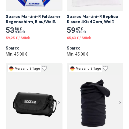
Sparco Martini-R Faltbarer 
Sparco Martini-R Replica 
Regenschirm, Blau/Weiß
Kissen 40x40cm, Weiß
53
59
86 €
67 €
/
Stück
/
Stück
59,25
€
/
Stück
65,63
€
/
Stück
Sparco
Sparco
Min. 45,00 €
Min. 45,00 €
Versand 3 Tage
Versand 3 Tage