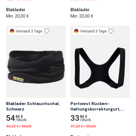
Blaklader
Blaklader
Min. 20,00 €
Min. 20,00 €
Versand 3 Tage
Versand 3 Tage
Blaklader Schlauchschal,

Portwest Rücken-
Schwarz
Haltungskorrekturgurt, 
Schwarz
54
33
85 €
86 €
/
Stück
/
Stück
60,33
€
/
Stück
37,24
€
/
Stück