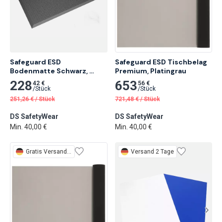
Safeguard ESD 
Safeguard ESD Tischbelag 
Bodenmatte Schwarz, 
Premium, Platingrau
Flache Noppen
228
653
42 €
56 €
/
Stück
/
Stück
251,26
€
/
Stück
721,48
€
/
Stück
DS SafetyWear
DS SafetyWear
Min. 40,00 €
Min. 40,00 €
Gratis
Versand 2 Tage
Versand 2 Tage