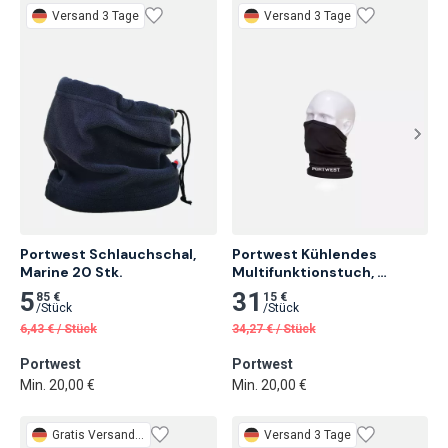
Versand 3 Tage
Versand 3 Tage
Portwest Schlauchschal, 
Portwest Kühlendes 
Marine 20 Stk.
Multifunktionstuch, 
Schwarz
5
31
85 €
15 €
/
Stück
/
Stück
6,43
€
/
Stück
34,27
€
/
Stück
Portwest
Portwest
Min. 20,00 €
Min. 20,00 €
Gratis
Versand 3 Tage
Versand 3 Tage