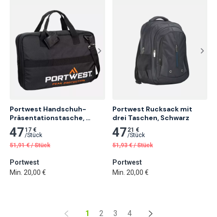
Portwest Handschuh-
Portwest Rucksack mit 
Präsentationstasche, 
drei Taschen, Schwarz
Schwarz 10 Stk.
47
47
17 €
21 €
/
Stück
/
Stück
51,91
€
/
Stück
51,93
€
/
Stück
Portwest
Portwest
Min. 20,00 €
Min. 20,00 €
1
2
3
4