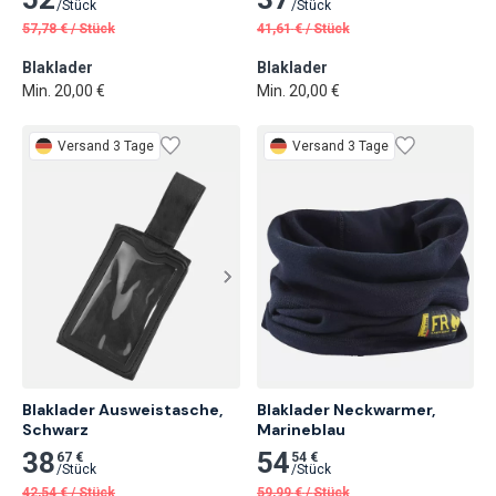
/
Stück
/
Stück
57,78
€
/
Stück
41,61
€
/
Stück
Blaklader
Blaklader
Min. 20,00 €
Min. 20,00 €
Versand 3 Tage
Versand 3 Tage
Blaklader Ausweistasche,

Blaklader Neckwarmer,

Schwarz
Marineblau
38
54
67 €
54 €
/
Stück
/
Stück
42,54
€
/
Stück
59,99
€
/
Stück