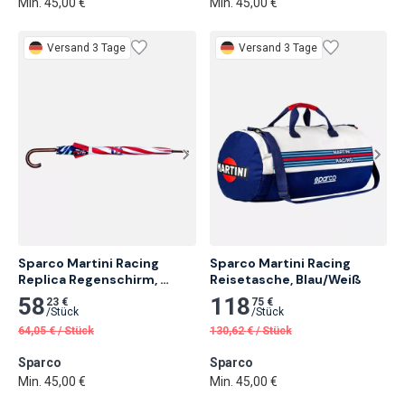
Min. 45,00 €
Min. 45,00 €
Versand 3 Tage
Versand 3 Tage
Sparco Martini Racing 
Sparco Martini Racing 
Replica Regenschirm, 
Reisetasche, Blau/Weiß
Mehrfarbig
58
118
23 €
75 €
/
Stück
/
Stück
64,05
€
/
Stück
130,62
€
/
Stück
Sparco
Sparco
Min. 45,00 €
Min. 45,00 €