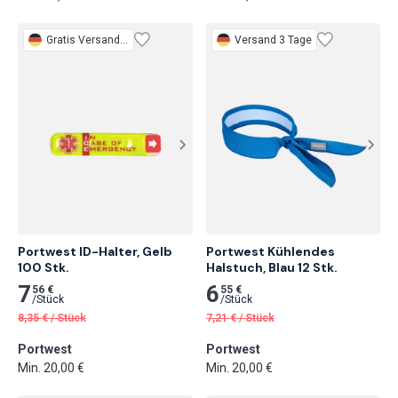
Gratis
Versand 3 Tage
Versand 3 Tage
Portwest ID-Halter, Gelb

Portwest Kühlendes 
100 Stk.
Halstuch, Blau 12 Stk.
7
6
56 €
55 €
/
Stück
/
Stück
8,35
€
/
Stück
7,21
€
/
Stück
Portwest
Portwest
Min. 20,00 €
Min. 20,00 €