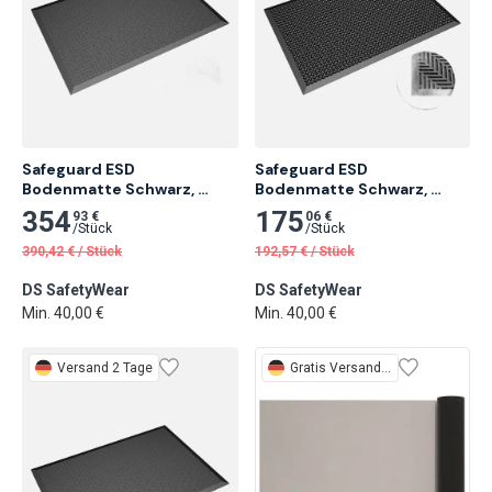
Safeguard ESD 
Safeguard ESD 
Bodenmatte Schwarz, 
Bodenmatte Schwarz, 
Flache Noppen
Noppen Halbkugel
354
175
93 €
06 €
/
Stück
/
Stück
390,42
€
/
Stück
192,57
€
/
Stück
DS SafetyWear
DS SafetyWear
Min. 40,00 €
Min. 40,00 €
Versand 2 Tage
Gratis
Versand 2 Tage