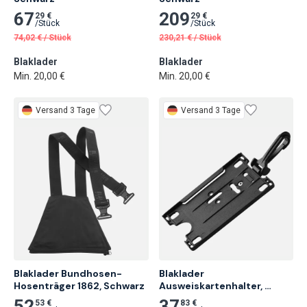
67
209
29 €
29 €
/
Stück
/
Stück
74,02
€
/
Stück
230,21
€
/
Stück
Blaklader
Blaklader
Min. 20,00 €
Min. 20,00 €
Versand 3 Tage
Versand 3 Tage
Blaklader Bundhosen-
Blaklader 
Hosenträger 1862, Schwarz
Ausweiskartenhalter, 
Schwarz
52
37
53 €
83 €