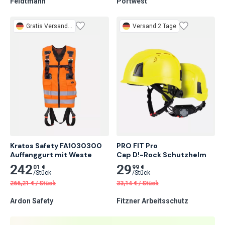
Feldtmann
Portwest
Gratis
Versand 3 Tage
Versand 2 Tage
Kratos Safety FA1030300 
PRO FIT Pro

Auffanggurt mit Weste
Cap D!-Rock Schutzhelm
242
29
01 €
99 €
/
Stück
/
Stück
266,21
€
/
Stück
33,14
€
/
Stück
Ardon Safety
Fitzner Arbeitsschutz