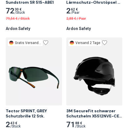
Sundstrom SR 515-ABE1
Lärmschutz-Ohrstöpsel 
50 Paare
72
2
30 €
62 €
/
Stück
/
Paar
79,54
€
/
Stück
2,88
€
/
Paar
Ardon Safety
Ardon Safety
Gratis
Versand 1 Woche
Versand 2 Tage
Tector SPRINT, GREY 
3M SecureFit schwarzer 
Schutzbrille 12 Stk.
Schutzhelm X5512NVE-CE-
4 nicht belüftet CE 4-
2
71
43 €
88 €
Punkt-Ratsche 1 Stk.
/
Stück
/
Stück