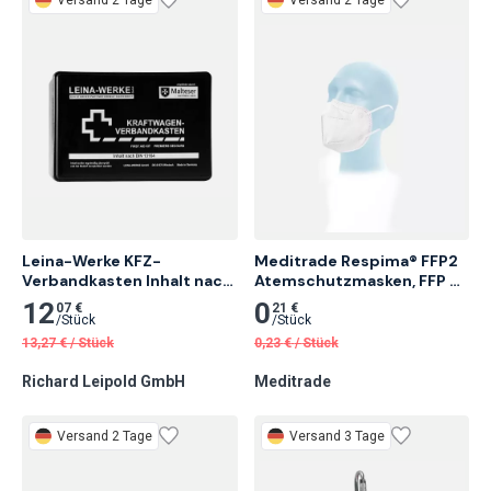
Leina-Werke KFZ-
Meditrade Respima® FFP2 
Verbandkasten Inhalt nach 
Atemschutzmasken, FFP 2, 
DIN 13164Standard 1 Stk.
o. Ventil 20 Stk.
12
0
07 €
21 €
/
Stück
/
Stück
13,27
€
/
Stück
0,23
€
/
Stück
Richard Leipold GmbH
Meditrade
Versand 2 Tage
Versand 3 Tage