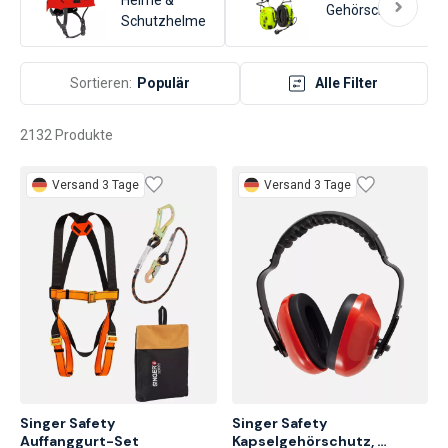
Chemieindustrie, Öl- und Gasindustrie sowie im
Gehörschutz
Schutzhelme
Gesundheitswesen. Die richtige Auswahl und Verwendung von
Sicherheitsausrüstung ist entscheidend, um Unfälle und
Verletzungen zu vermeiden und die Sicherheit der Mitarbeiter zu
Sortieren:
Populär
Alle Filter
gewährleisten.
2132 Produkte
Versand 3 Tage
Versand 3 Tage
Singer Safety

Singer Safety 
Auffanggurt-Set
Kapselgehörschutz, 