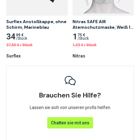
Surflex Anstoßkappe, ohne 
Nitras SAFE AIR 
Schirm, Marineblau
Atemschutzmaske, Weiß 10 
Stk.
34
1
09 €
75 €
/
Stück
/
Stück
37,50
€
/
Stück
1,93
€
/
Stück
Surflex
Nitras
Brauchen Sie Hilfe?
Lassen sie sich von unseren profis helfen
Chatten sie mit uns