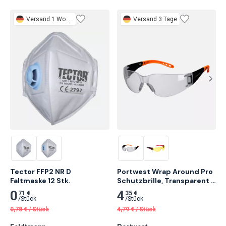
Versand 1 Woche
Versand 3 Tage
Tector FFP2 NR D

Portwest Wrap Around Pro 
Faltmaske 12 Stk.
Schutzbrille, Transparent 
12 Stk.
0
4
71 €
35 €
/
Stück
/
Stück
0,78
€
/
Stück
4,79
€
/
Stück