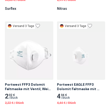
Surflex
Nitras
Versand 3 Tage
Versand 3 Tage
Portwest FFP3 Dolomit 
Portwest EAGLE FFP3 
Faltmaske mit Ventil, Weiß 
Dolomit Faltmaske mit 
20 Stk.
Ventil, Weiß 10 Stk.
2
4
02 €
04 €
/
Stück
/
Stück
2,22
€
/
Stück
4,44
€
/
Stück