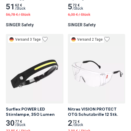
Rot/Schwarz
51
5
62 €
72 €
/
Stück
/
Stück
56,78
€
/
Stück
6,30
€
/
Stück
SINGER Safety
SINGER Safety
Versand 3 Tage
Versand 2 Tage
Surflex POWER LED 
Nitras VISION PROTECT 
Stirnlampe, 350 Lumen
OTG Schutzbrille 12 Stk.
30
2
77 €
72 €
/
Stück
/
Stück
33,85
€
/
Stück
2,99
€
/
Stück