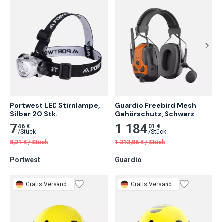
Portwest LED Stirnlampe, 
Guardio Freebird Mesh 
Silber 20 Stk.
Gehörschutz, Schwarz
7
1 184
46 €
01 €
/
Stück
/
Stück
8,21
€
/
Stück
1 313,86
€
/
Stück
Portwest
Guardio
Gratis
Versand 3 Tage
Gratis
Versand 3 Tage