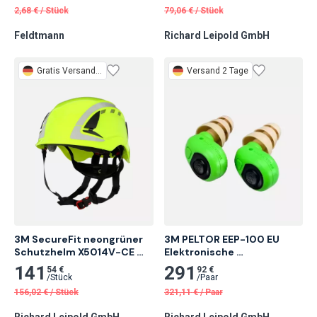
2,68
€
/
Stück
79,06
€
/
Stück
Feldtmann
Richard Leipold GmbH
Gratis
Versand 2 Tage
Versand 2 Tage
3M SecureFit neongrüner 
3M PELTOR EEP-100 EU 
Schutzhelm X5014V-CE 
Elektronische 
belüftet und reflektierend 
Gehörschutzstöpsel
141
291
54 €
92 €
6-Punkt-Ratsche 1 Stk.
/
Stück
/
Paar
156,02
€
/
Stück
321,11
€
/
Paar
Richard Leipold GmbH
Richard Leipold GmbH