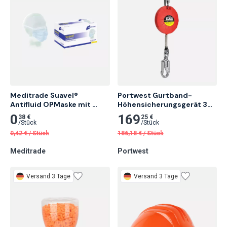
Meditrade Suavel® 
Portwest Gurtband-
Antifluid OPMaske mit 
Höhensicherungsgerät 3m, 
Schutzvisier, Blau, 50 Stk.
Orange
0
169
38 €
25 €
/
Stück
/
Stück
0,42
€
/
Stück
186,18
€
/
Stück
Meditrade
Portwest
Versand 3 Tage
Versand 3 Tage