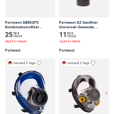
Portwest ABEK2P3 
Portwest A2 Gasfilter 
Kombinationsfilter 
Universal-Gewinde, 
Universal-Gewinde, 
Schwarz 6 Stk.
25
11
70 €
53 €
Schwarz 4 Stk.
/
Stück
/
Stück
28,27
€
/
Stück
12,69
€
/
Stück
Portwest
Portwest
Versand 3 Tage
Versand 3 Tage