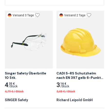
Versand 3 Tage
Versand 2 Tage
Singer Safety Überbrille

CADI 5-RS Schutzhelm 
10 Stk.
nach EN 397 gelb 6-Punkt-
Innenausstattung 1 Stk.
4
3
35 €
16 €
/
Stück
/
Stück
4,79
€
/
Stück
3,48
€
/
Stück
SINGER Safety
Richard Leipold GmbH