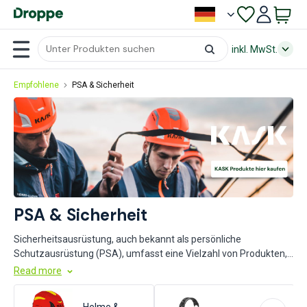
inkl. MwSt.
Empfohlene
PSA & Sicherheit
PSA & Sicherheit
Sicherheitsausrüstung, auch bekannt als persönliche
Schutzausrüstung (PSA), umfasst eine Vielzahl von Produkten,
die zum Schutz der Arbeitnehmer vor potenziellen Gefahren am
Read more
Arbeitsplatz dienen. Sicherheitsausrüstung wird in zahlreichen
Branchen eingesetzt, darunter Bauwesen, Fertigung,
Helme &