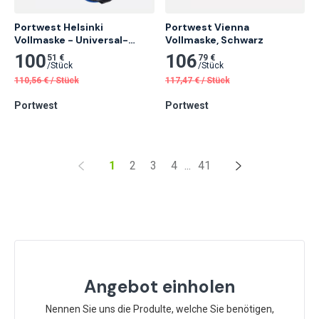
Portwest Helsinki 
Portwest Vienna

Vollmaske - Universal-
Vollmaske, Schwarz
Gewinde, Blau
100
106
51 €
79 €
/
Stück
/
Stück
110,56
€
/
Stück
117,47
€
/
Stück
Portwest
Portwest
1
2
3
4
...
41
Angebot einholen
Nennen Sie uns die Produlte, welche Sie benötigen,