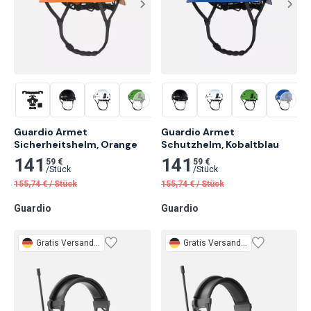
Guardio Armet 
Guardio Armet 
Sicherheitshelm, Orange
Schutzhelm, Kobaltblau
141
141
59 €
59 €
/
Stück
/
Stück
155,74
€
/
Stück
155,74
€
/
Stück
Guardio
Guardio
Gratis
Versand 3 Tage
Gratis
Versand 3 Tage