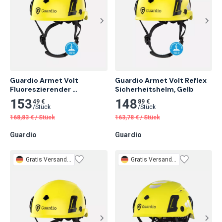
Guardio Armet Volt 
Guardio Armet Volt Reflex 
Fluoreszierender 
Sicherheitshelm, Gelb
Schutzhelm, Gelb
153
148
49 €
89 €
/
Stück
/
Stück
168,83
€
/
Stück
163,78
€
/
Stück
Guardio
Guardio
Gratis
Versand 3 Tage
Gratis
Versand 3 Tage