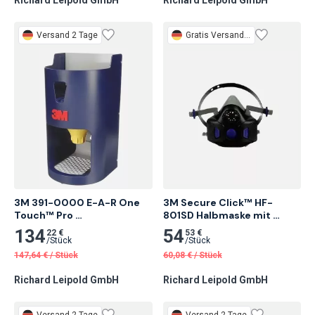
Versand 2 Tage
Gratis
Versand 2 Tage
3M 391-0000 E-A-R One 
3M Secure Click™ HF-
Touch™ Pro 
801SD Halbmaske mit 
DispenserGehörschutzspender
Sprechmembran Größe S 1 
134
54
22 €
53 €
 OHNE Aufsatz
Stk.
/
Stück
/
Stück
147,64
€
/
Stück
60,08
€
/
Stück
Richard Leipold GmbH
Richard Leipold GmbH
Versand 2 Tage
Versand 2 Tage