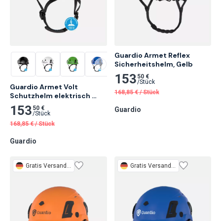
Guardio Armet Reflex 
Sicherheitshelm, Gelb
153
50 €
/
Stück
Guardio Armet Volt 
168,85
€
/
Stück
Schutzhelm elektrisch 
isolierend, Gelb
153
50 €
Guardio
/
Stück
168,85
€
/
Stück
Guardio
Gratis
Versand 3 Tage
Gratis
Versand 3 Tage