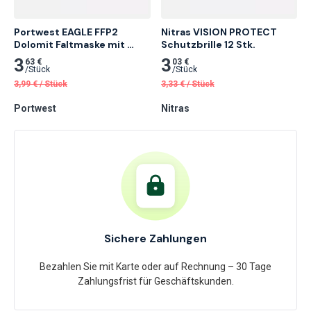
Portwest EAGLE FFP2 
Nitras VISION PROTECT 
Dolomit Faltmaske mit 
Schutzbrille 12 Stk.
Ventil, Weiß 10 Stk.
3
3
63 €
03 €
/
Stück
/
Stück
3,99
€
/
Stück
3,33
€
/
Stück
Portwest
Nitras
Sichere Zahlungen
Bezahlen Sie mit Karte oder auf Rechnung – 30 Tage
Zahlungsfrist für Geschäftskunden.