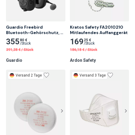
Guardio Freebird 
Kratos Safety FA2010210 
Bluetooth-Gehörschutz, 
Mitlaufendes Auffanggerät
Schwarz
355
169
80 €
25 €
/
Stück
/
Stück
391,38
€
/
Stück
186,18
€
/
Stück
Guardio
Ardon Safety
Versand 2 Tage
Versand 3 Tage