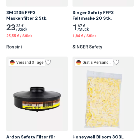
3M 2135 FFP3

Singer Safety FFP3 
Maskenfilter 2 Stk.
Faltmaske 20 Stk.
23
1
23 €
67 €
/
Stück
/
Stück
25,55
€
/
Stück
1,84
€
/
Stück
Rossini
SINGER Safety
Versand 3 Tage
Gratis
Versand 3 Tage
Ardon Safety Filter für 
Honeywell Bilsom 303L 