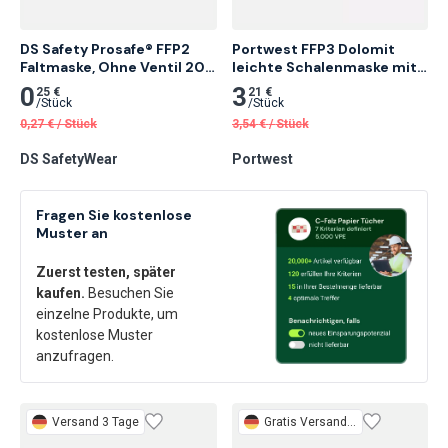
DS Safety Prosafe® FFP2 
Portwest FFP3 Dolomit 
Faltmaske, Ohne Ventil 20 
leichte Schalenmaske mit 
Stk.
Ventil, Weiß 10 Stk.
0
3
25 €
21 €
/
Stück
/
Stück
0,27
€
/
Stück
3,54
€
/
Stück
DS SafetyWear
Portwest
Fragen Sie kostenlose
Muster an
Zuerst testen, später
kaufen.
Besuchen Sie
einzelne Produkte, um
kostenlose Muster
anzufragen.
Versand 3 Tage
Gratis
Versand 3 Tage