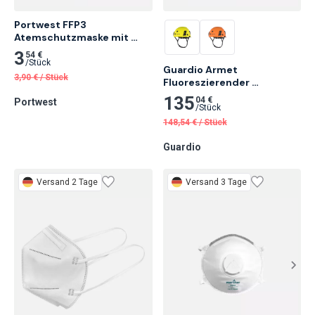
Portwest FFP3 
Atemschutzmaske mit 
Ventil, Weiß 10 Stk.
3
54 €
/
Stück
Guardio Armet 
3,90
€
/
Stück
Fluoreszierender 
Schutzhelm, Leuchtorange
135
04 €
Portwest
/
Stück
148,54
€
/
Stück
Guardio
Versand 2 Tage
Versand 3 Tage