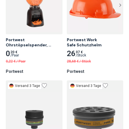
Portwest 
Portwest Work

Ohrstöpselspender, 
Safe Schutzhelm
Schwarz 500 Paare
0
26
20 €
07 €
/
Paar
/
Stück
0,22
€
/
Paar
28,68
€
/
Stück
Portwest
Portwest
Versand 3 Tage
Versand 3 Tage