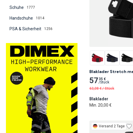
Schuhe
1777
Handschuhe
1014
PSA & Sicherheit
1256
Blaklader Stretch me
57
35 €
/
Stück
63,08
€
/
Stück
Blaklader
Min. 20,00 €
Versand 2 Tage