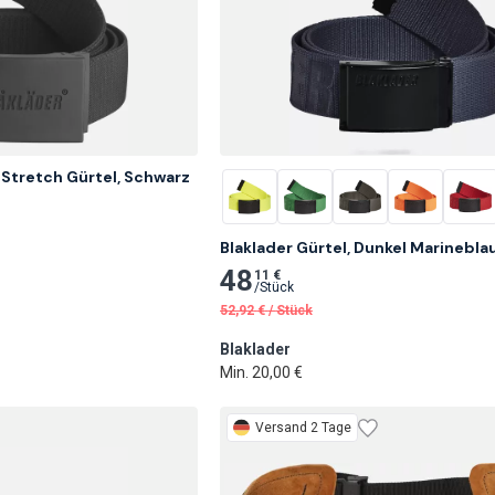
 Stretch Gürtel, Schwarz
Blaklader Gürtel, Dunkel Marinebla
48
11 €
/
Stück
52,92
€
/
Stück
Blaklader
Min. 20,00 €
Versand 2 Tage