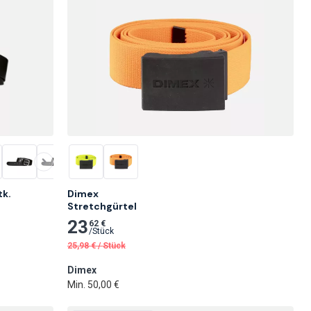
tk.
Dimex

Stretchgürtel
23
62 €
/
Stück
25,98
€
/
Stück
Dimex
Min. 50,00 €