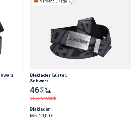
Versand 3 Tage
Schwarz
Blaklader Gürtel,

Schwarz
46
41 €
/
Stück
51,05
€
/
Stück
Blaklader
Min. 20,00 €