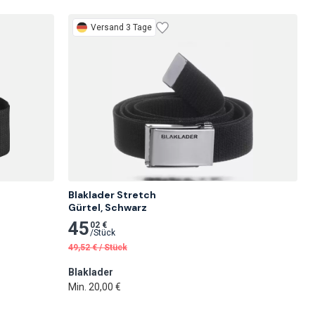
Versand 3 Tage
Blaklader Stretch

Gürtel, Schwarz
45
02 €
/
Stück
49,52
€
/
Stück
Blaklader
Min. 20,00 €