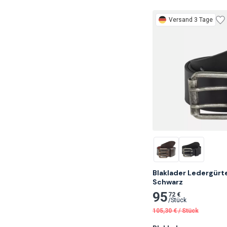
Versand 3 Tage
Blaklader Ledergürtel
Schwarz
95
72 €
/
Stück
105,30
€
/
Stück