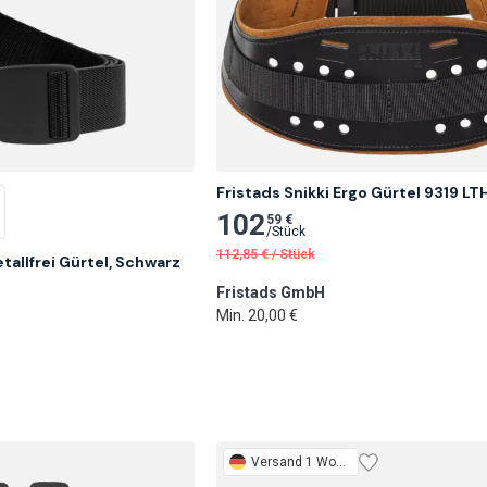
Fristads Snikki Ergo Gürtel 9319 LT
102
59 €
/
Stück
112,85
€
/
Stück
tallfrei Gürtel, Schwarz
Fristads GmbH
Min. 20,00 €
Versand 1 Woche