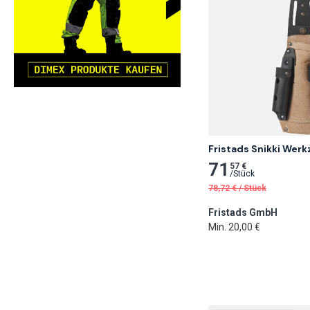
Fristads Snikki Wer
71
57 €
/
Stück
78,72
€
/
Stück
Fristads GmbH
Min. 20,00 €