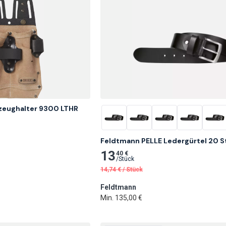
kzeughalter 9300 LTHR
Feldtmann PELLE Ledergürtel 20 S
13
40 €
/
Stück
14,74
€
/
Stück
Feldtmann
Min. 135,00 €