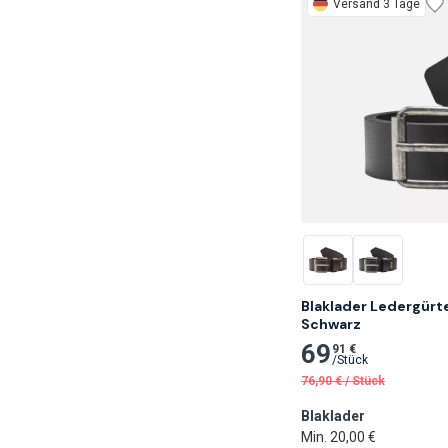
Versand 3 Tage
Blaklader Ledergürtel
Schwarz
69
91 €
/
Stück
76,90
€
/
Stück
Blaklader
Min. 20,00 €