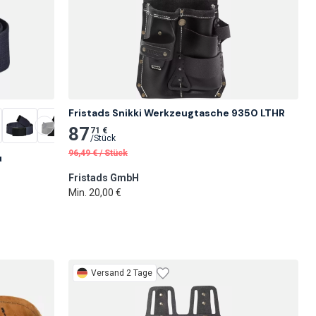
Fristads Snikki Werkzeugtasche 9350 LTHR
87
71 €
/
Stück
96,49
€
/
Stück
u
Fristads GmbH
Min. 20,00 €
Versand 2 Tage