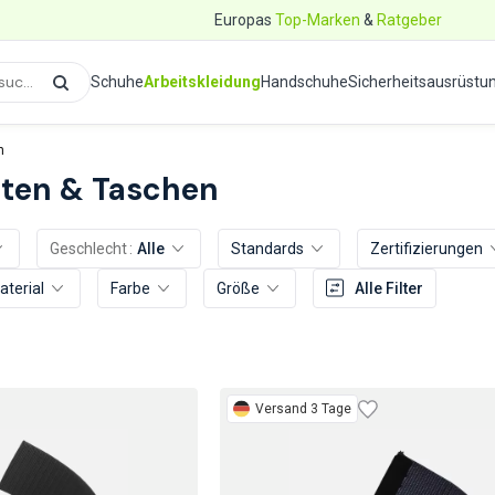
Europas
Top-Marken
&
Ratgeber
Schuhe
Arbeitskleidung
Handschuhe
Sicherheitsausrüstu
n
rten & Taschen
Geschlecht
Alle
Standards
Zertifizierungen
aterial
Farbe
Größe
Alle Filter
Versand 3 Tage