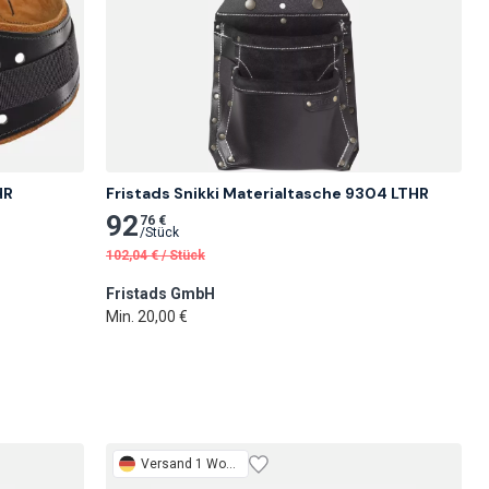
HR
Fristads Snikki Materialtasche 9304 LTHR
92
76 €
/
Stück
102,04
€
/
Stück
Fristads GmbH
Min. 20,00 €
Versand 1 Woche