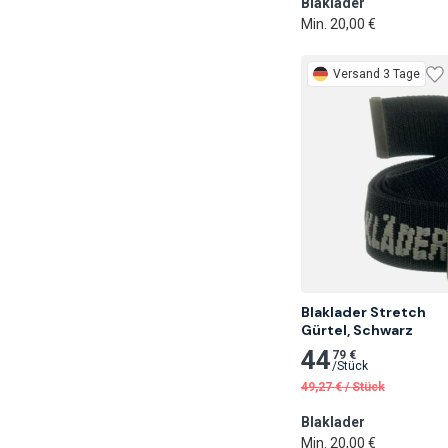
Blaklader
Min. 20,00 €
Versand 3 Tage
Blaklader Stretch

Gürtel, Schwarz
44
79 €
/
Stück
49,27
€
/
Stück
Blaklader
Min. 20,00 €