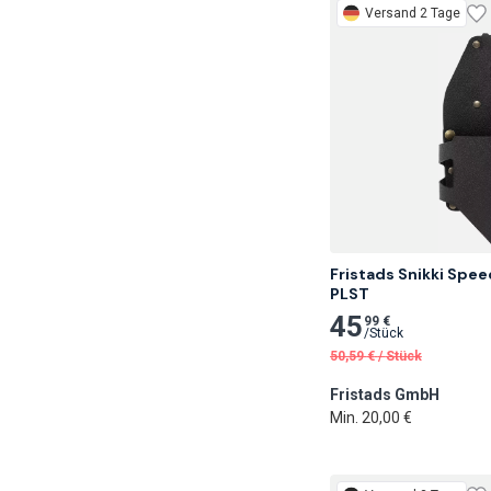
Versand 2 Tage
Fristads Snikki Spee
PLST
45
99 €
/
Stück
50,59
€
/
Stück
Fristads GmbH
Min. 20,00 €