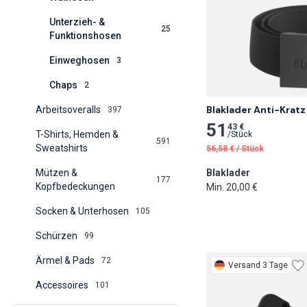
Unterzieh- &
25
Funktionshosen
Einweghosen
3
Chaps
2
Blaklader Anti-Kratz
Arbeitsoveralls
397
51
43 €
T-Shirts, Hemden &
/
Stück
591
Sweatshirts
56,58
€
/
Stück
Mützen &
Blaklader
177
Kopfbedeckungen
Min. 20,00 €
Socken & Unterhosen
105
Schürzen
99
Ärmel & Pads
72
Versand 3 Tage
Accessoires
101