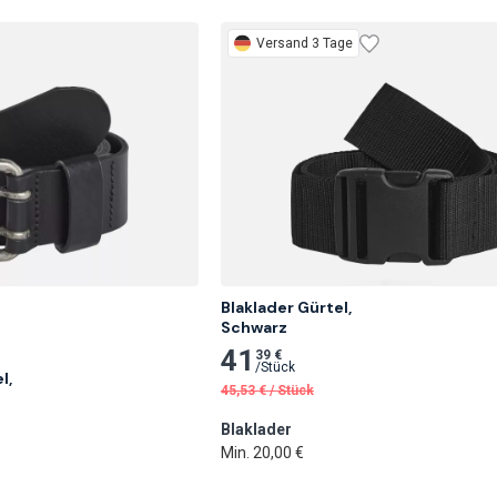
Versand 3 Tage
Blaklader Gürtel,

Schwarz
41
39 €
/
Stück
,

45,53
€
/
Stück
Blaklader
Min. 20,00 €