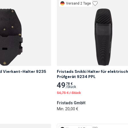
Versand 2 Tage
d Vierkant-Halter 9235 
Fristads Snikki Halter für elektrisch
Prüfgerät 9234 PPL
49
78 €
/
Stück
54,75
€
/
Stück
Fristads GmbH
Min. 20,00 €