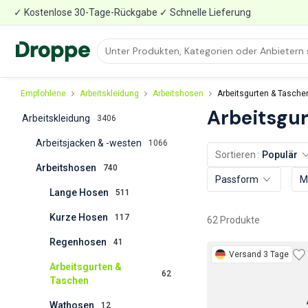
✓ Kostenlose 30-Tage-Rückgabe ✓ Schnelle Lieferung
Empfohlene
Arbeitskleidung
Arbeitshosen
Arbeitsgurten & Tasche
Arbeitsgu
Arbeitskleidung
3406
Arbeitsjacken & -westen
1066
Sortieren
Populär
Arbeitshosen
740
Passform
M
Lange Hosen
511
Kurze Hosen
117
62 Produkte
Regenhosen
41
Versand 3 Tage
Arbeitsgurten &
62
Taschen
Wathosen
12