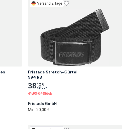
Versand 2 Tage
es 
Fristads Stretch-Gürtel

994 RB
38
12 €
/
Stück
41,93
€
/
Stück
Fristads GmbH
Min. 20,00 €