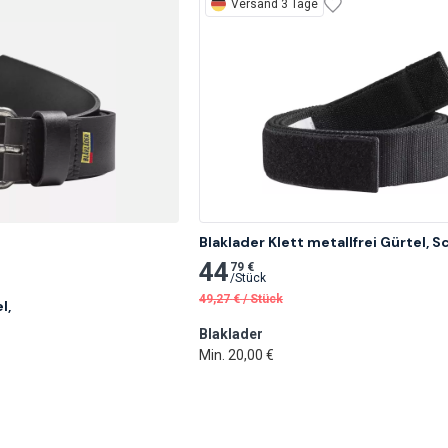
Versand 3 Tage
Blaklader Klett metallfrei Gürtel, 
44
79 €
/
Stück
49,27
€
/
Stück
,

Blaklader
Min. 20,00 €