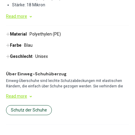
Stärke: 18 Mikron
Read more
Material
· Polyethylen (PE)
Farbe
· Blau
Geschlecht
· Unisex
Über Einweg-Schuhüberzug
Einweg-Überschuhe sind leichte Schutzabdeckungen mit elastischen
Rändern, die einfach über Schuhe gezogen werden. Sie verhindern die
Übertragung von Schmutz und Keimen in saubere Umgebungen und sind
Read more
unverzichtbar für Gesundheitswesen, Lebensmittelservice und
Industrieumgebungen, wo Hygiene entscheidend ist.
Schutz der Schuhe