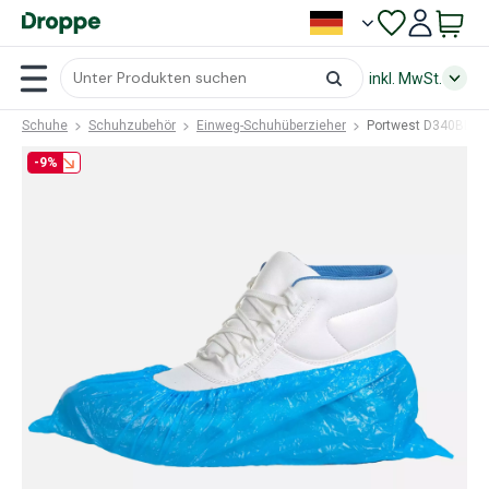
inkl. MwSt.
Schuhe
Schuhzubehör
Einweg-Schuhüberzieher
Portwest D340BLU 
-9%