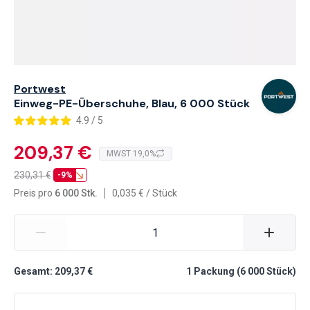
Portwest
Einweg-PE-Überschuhe, Blau, 6 000 Stück
4.9 / 5
209,37 €
MWST 19,0%
230,31
€
-9%
Preis pro
6 000 Stk.
0,035
€
/
Stück
Gesamt: 209,37 €
1
Packung
(
6 000
Stück
)