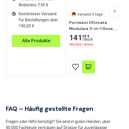
Anbieters
7,95
€
Kostenloser Versand
Versand 3 Tage
für Bestellungen über
Portwest Ultimate 
190,00 €
Modulare 3-in-1 Hose, 
Schwarz/Gelb
141
09 €
/
Stück
Alle Produkte
155,20
€
/
Stück
FAQ – Häufig gestellte Fragen
Fragen oder Hilfe benötigt? Sie sind in guten Händen, über
40.000 Fachleute vertrauen auf Droppe für zuverlässige