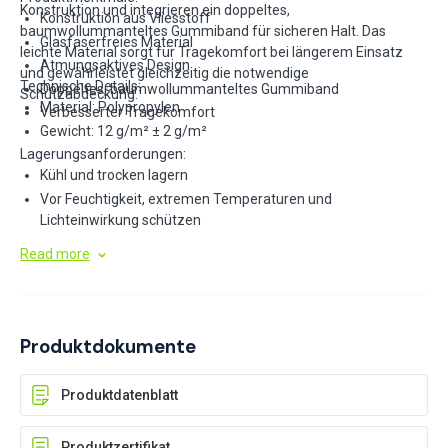
Konstruktion und integrieren ein doppeltes,
Konstruktion aus Vliesstoff
baumwollummanteltes Gummiband für sicheren Halt. Das
Glasfaserfreies Material
leichte Material sorgt für Tragekomfort bei längerem Einsatz
Atmungsaktives Design
und gewährleistet gleichzeitig die notwendige
Technische Details:
Doppeltes, baumwollummanteltes Gummiband
Schutzabdeckung.
Material: Polypropylen
Verbesserter Tragekomfort
Gewicht: 12 g/m² ± 2 g/m²
Lagerungsanforderungen:
Kühl und trocken lagern
Vor Feuchtigkeit, extremen Temperaturen und
Lichteinwirkung schützen
In Originalkartons aufbewahren
Read more
Produktdokumente
Produktdatenblatt
Produktzertifikat