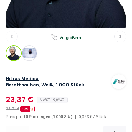
Vergrößern
Nitras Medical
Baretthauben, Weiß, 1 000 Stück
23,37 €
MWST 19,0%
25,71
€
-9%
Preis pro
10 Packungen (1 000 Stk.)
0,023
€
/
Stück