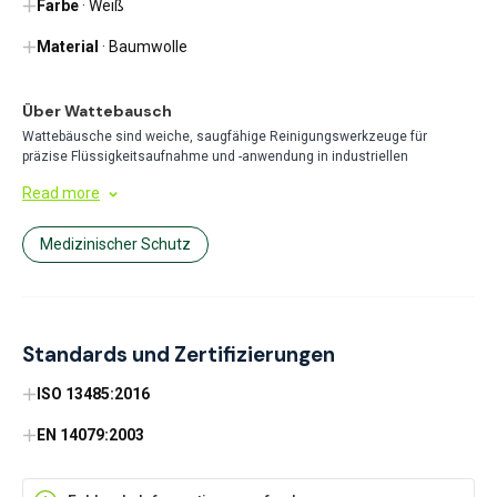
Farbe
· Weiß
Material
· Baumwolle
Über Wattebausch
Wattebäusche sind weiche, saugfähige Reinigungswerkzeuge für
präzise Flüssigkeitsaufnahme und -anwendung in industriellen
Umgebungen. Ideal für gezielte Reinigung von Verschüttungen,
Read more
Auftragen von Lösungen oder medizinische Verfahren - diese vielseitigen
Hilfsmittel sind wesentliche Bestandteile umfassender Reinigungssets.
Medizinischer Schutz
Standards und Zertifizierungen
ISO 13485:2016
EN 14079:2003