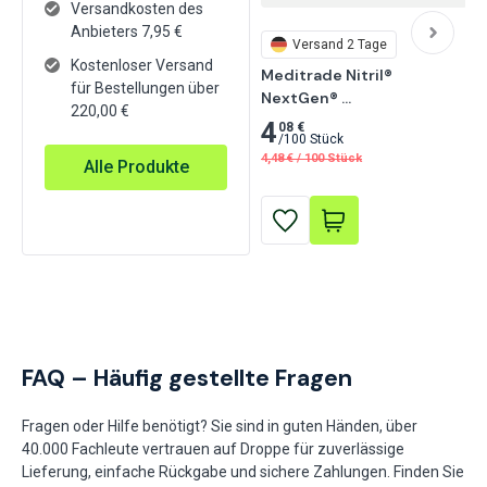
Versandkosten des
Anbieters
7,95
€
Versand 2 Tage
Kostenloser Versand
Meditrade Nitril® 
für Bestellungen über
NextGen® 
220,00 €
Untersuchungshandschuh 
4
08 €
/
100 Stück
aus Nitril, puderfrei 100 
4,48
€
/
100 Stück
Alle Produkte
Stk.
FAQ – Häufig gestellte Fragen
Fragen oder Hilfe benötigt? Sie sind in guten Händen, über
40.000 Fachleute vertrauen auf Droppe für zuverlässige
Lieferung, einfache Rückgabe und sichere Zahlungen. Finden Sie