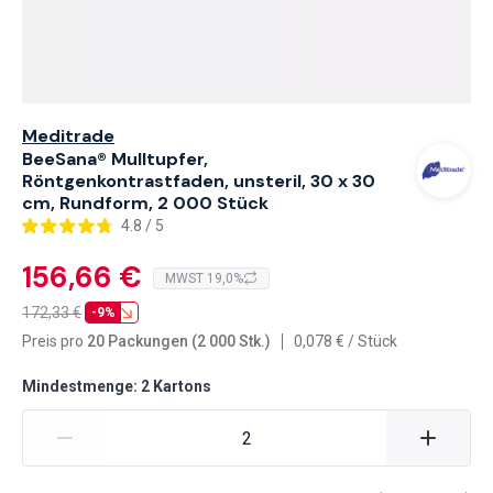
Meditrade
BeeSana® Mulltupfer,
Röntgenkontrastfaden, unsteril, 30 x 30
cm, Rundform, 2 000 Stück
4.8 / 5
156,66 €
MWST 19,0%
172,33
€
-9%
Preis pro
20 Packungen (2 000 Stk.)
0,078
€
/
Stück
Mindestmenge: 2 Kartons