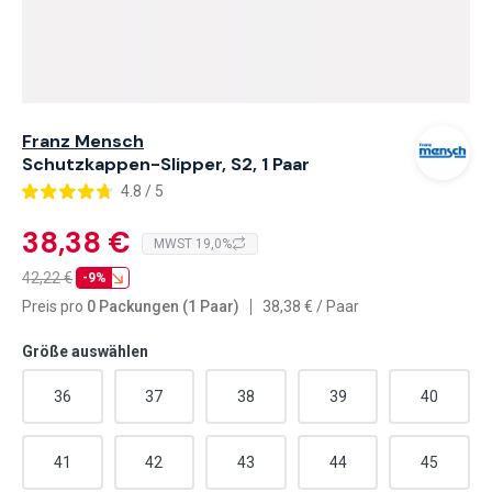
Franz Mensch
Schutzkappen-Slipper, S2, 1 Paar
4.8 / 5
38,38 €
MWST 19,0%
42,22
€
-9%
Preis pro
0 Packungen (1 Paar)
38,38
€
/
Paar
Größe auswählen
36
37
38
39
40
41
42
43
44
45