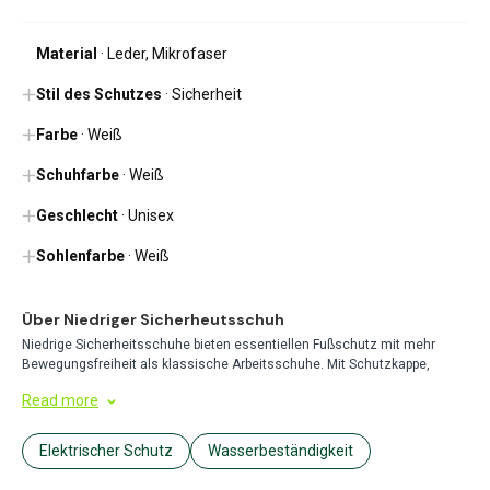
Material
· Leder, Mikrofaser
Stil des Schutzes
· Sicherheit
Farbe
· Weiß
Schuhfarbe
· Weiß
Geschlecht
· Unisex
Sohlenfarbe
· Weiß
Über Niedriger Sicherheutsschuh
Niedrige Sicherheitsschuhe bieten essentiellen Fußschutz mit mehr
Bewegungsfreiheit als klassische Arbeitsschuhe. Mit Schutzkappe,
rutschfesten Sohlen und robuster Konstruktion sind sie ideal für Lager,
Read more
Produktion und leichte Industrieumgebungen, wo Komfort und Sicherheit
gleichermaßen wichtig sind.
Elektrischer Schutz
Wasserbeständigkeit