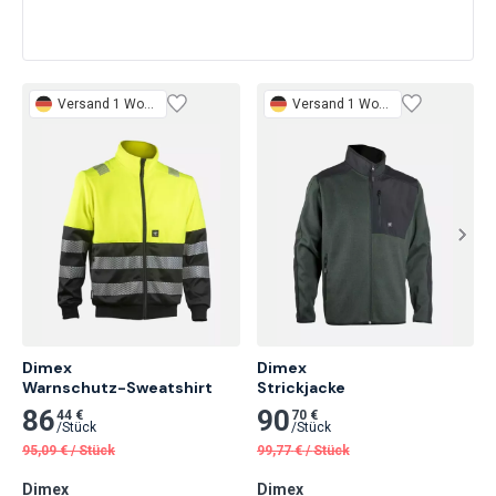
Versand 1 Woche
Versand 1 Woche
Dimex

Dimex

Warnschutz-Sweatshirt
Strickjacke
86
90
44 €
70 €
/
Stück
/
Stück
95,09
€
/
Stück
99,77
€
/
Stück
Dimex
Dimex