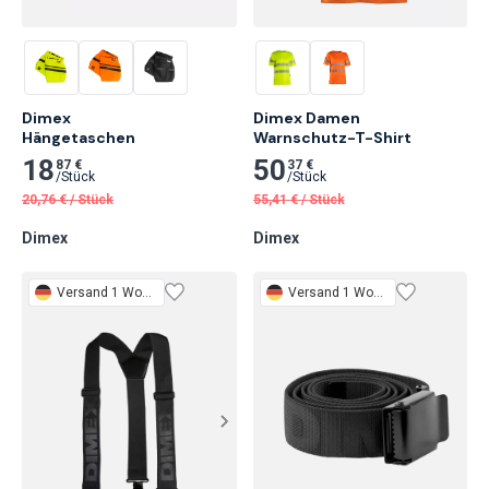
Dimex

Dimex Damen

Hängetaschen
Warnschutz-T-Shirt
18
50
87 €
37 €
/
Stück
/
Stück
20,76
€
/
Stück
55,41
€
/
Stück
Dimex
Dimex
Versand 1 Woche
Versand 1 Woche