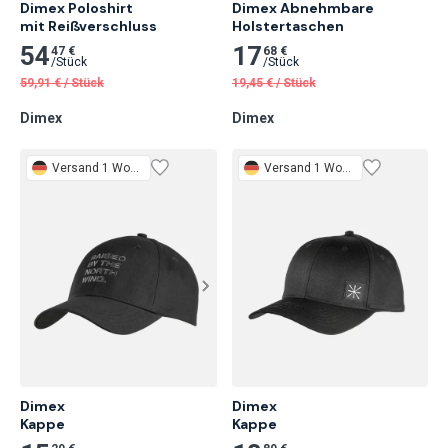
Dimex Poloshirt

Dimex Abnehmbare

mit Reißverschluss
Holstertaschen
54
17
47 €
68 €
/
Stück
/
Stück
59,91
€
/
Stück
19,45
€
/
Stück
Dimex
Dimex
Versand 1 Woche
Versand 1 Woche
Dimex

Dimex

Kappe
Kappe