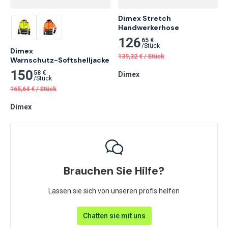
Dimex Stretch

Handwerkerhose
126
65 €
/
Stück
Dimex

139,32
€
/
Stück
Warnschutz-Softshelljacke
150
58 €
Dimex
/
Stück
165,64
€
/
Stück
Dimex
Brauchen Sie Hilfe?
Lassen sie sich von unseren profis helfen
Chatten sie mit uns