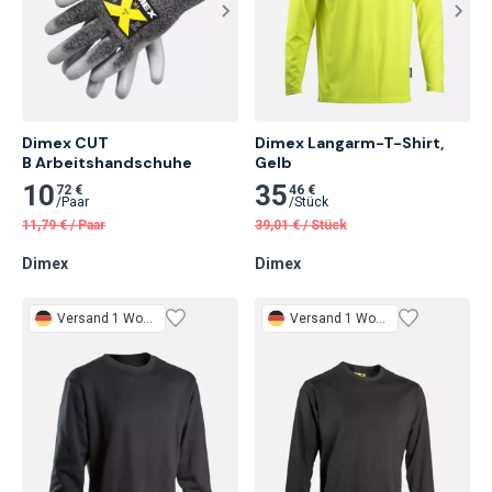
Dimex CUT

Dimex Langarm-T-Shirt,

B Arbeitshandschuhe
Gelb
10
35
72 €
46 €
/
Paar
/
Stück
11,79
€
/
Paar
39,01
€
/
Stück
Dimex
Dimex
Versand 1 Woche
Versand 1 Woche