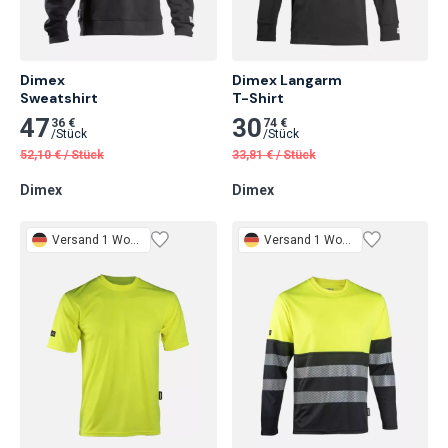
Dimex

Dimex Langarm

Sweatshirt
T-Shirt
47
30
36 €
74 €
/
Stück
/
Stück
52,10
€
/
Stück
33,81
€
/
Stück
Dimex
Dimex
Versand 1 Woche
Versand 1 Woche