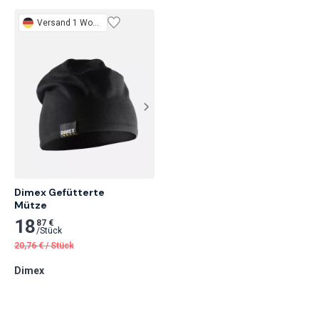
Versand 1 Woche
Dimex Gefütterte

Mütze
18
87 €
/
Stück
20,76
€
/
Stück
Dimex