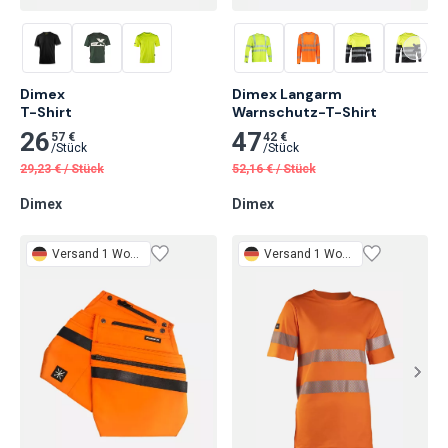
Dimex

Dimex Langarm

T-Shirt
Warnschutz-T-Shirt
26
47
57 €
42 €
/
Stück
/
Stück
29,23
€
/
Stück
52,16
€
/
Stück
Dimex
Dimex
Versand 1 Woche
Versand 1 Woche