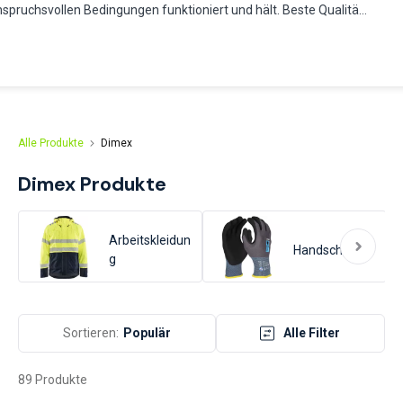
nspruchsvollen Bedingungen funktioniert und hält. Beste Qualität
 nicht unser Ziel, sondern unser kompromissloser
imex lässt die Arbeit so aussehen wie die Person, die sie
Alle Produkte
Dimex
Dimex
Produkte
Arbeitskleidun
Handschuhe
g
Sortieren:
Populär
Alle Filter
89 Produkte