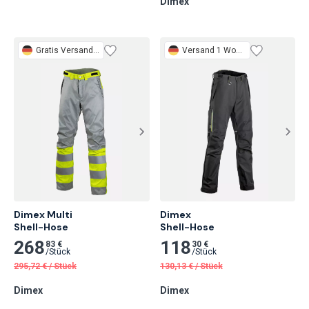
Dimex
Gratis
Versand 1 Woche
Versand 1 Woche
Dimex Multi

Dimex

Shell-Hose
Shell-Hose
268
118
83 €
30 €
/
Stück
/
Stück
295,72
€
/
Stück
130,13
€
/
Stück
Dimex
Dimex