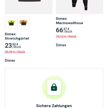
Dimex

Merinowollhose
66
47 €
/
Stück
Dimex

73,12
€
/
Stück
Stretchgürtel
23
62 €
Dimex
/
Stück
25,98
€
/
Stück
Dimex
Sichere Zahlungen