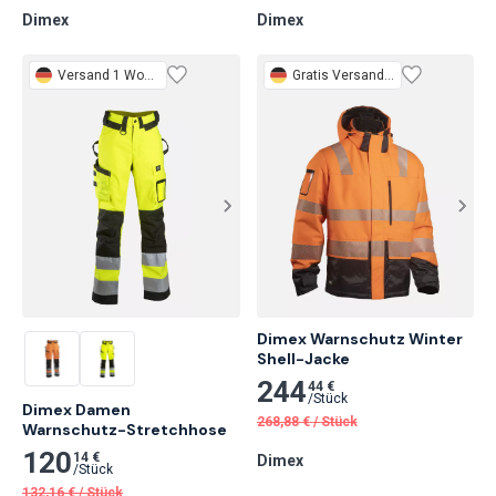
Dimex
Dimex
Versand 1 Woche
Gratis
Versand 1 Woche
Dimex Warnschutz Winter 
Shell-Jacke
244
44 €
/
Stück
Dimex Damen

268,88
€
/
Stück
Warnschutz-Stretchhose
120
14 €
Dimex
/
Stück
132,16
€
/
Stück