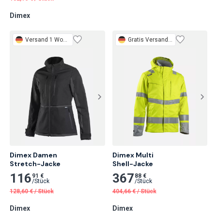
Dimex
Versand 1 Woche
Gratis
Versand 1 Woche
Dimex Damen

Dimex Multi

Stretch-Jacke
Shell-Jacke
116
367
91 €
88 €
/
Stück
/
Stück
128,60
€
/
Stück
404,66
€
/
Stück
Dimex
Dimex