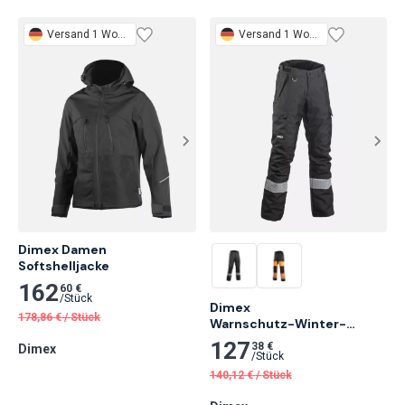
Versand 1 Woche
Versand 1 Woche
Dimex Damen

Softshelljacke
162
60 €
/
Stück
Dimex

178,86
€
/
Stück
Warnschutz-Winter-
Shellhose
127
38 €
Dimex
/
Stück
140,12
€
/
Stück