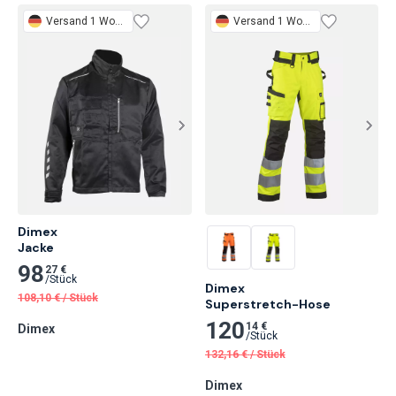
Versand 1 Woche
Versand 1 Woche
Dimex

Jacke
98
27 €
/
Stück
Dimex

108,10
€
/
Stück
Superstretch-Hose
120
14 €
Dimex
/
Stück
132,16
€
/
Stück
Dimex