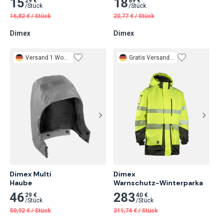
15
18
29 €
89 €
/
Stück
/
Stück
16,82
€
/
Stück
20,77
€
/
Stück
Dimex
Dimex
Versand 1 Woche
Gratis
Versand 1 Woche
Dimex Multi

Dimex

Haube
Warnschutz-Winterparka
46
283
29 €
40 €
/
Stück
/
Stück
50,92
€
/
Stück
311,74
€
/
Stück