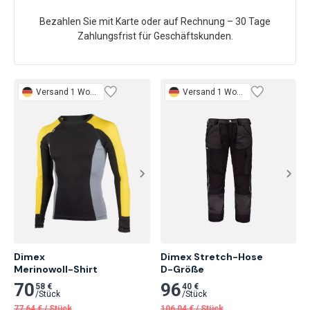
Bezahlen Sie mit Karte oder auf Rechnung – 30 Tage
Zahlungsfrist für Geschäftskunden.
Versand 1 Woche
Versand 1 Woche
Dimex

Dimex Stretch-Hose

Merinowoll-Shirt
D-Größe
70
96
58 €
40 €
/
Stück
/
Stück
77,64
€
/
Stück
106,04
€
/
Stück