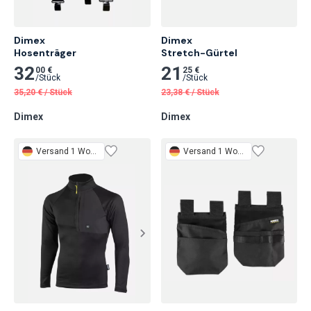
Dimex

Dimex

Hosenträger
Stretch-Gürtel
32
21
00 €
25 €
/
Stück
/
Stück
35,20
€
/
Stück
23,38
€
/
Stück
Dimex
Dimex
Versand 1 Woche
Versand 1 Woche