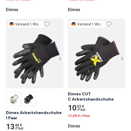
Dimex
Dimex
Versand 1 Woche
Versand 1 Woche
Dimex CUT

C Arbeitshandschuhe
10
53 €
/
Paar
Dimex Arbeitshandschuhe

11,58
€
/
Paar
1 Paar
13
44 €
Dimex
/
Paar